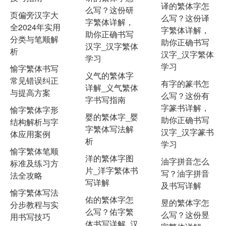
译的繁体字怎
么写？这份研
页偏旁汉字大
么写？这份译
字繁体详解，
全2024年实用
字繁体详解，
助你正确书写
分类与笔顺解
助你正确书写
汉字_汉字繁体
析
汉字_汉字繁体
学习
学习
愉字繁体书写
义气的繁体字
常见错误纠正
有字的篆书怎
详解_义气繁体
与提高方案
么写？这份有
字书写指南
字篆书详解，
愉字繁体字形
婴的繁体字_婴
助你正确书写
结构解析与字
字繁体写法解
汉字_汉字篆书
体应用案例
析
学习
愉字繁体笔顺
洋的繁体字图
油字拼音怎么
标准及练习方
片_洋字繁体书
写？油字拼音
法全攻略
写详解
及书写详解
愉字繁体写法
佑的繁体字怎
昱的繁体字怎
分步教程与实
么写？佑字繁
么写？这份昱
用书写技巧
体书写详解_汉