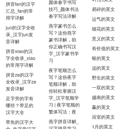
颜体春字书写
拼音fan的汉字
技巧_颜体书法
易碎的英文
汇总_fan的常
春字写法详解
用字详解
运气的英文
燕字篆书怎么
jun的汉字全收
烟花的英文
写？这份燕字
录_汉字jun发
意义的英文
篆书详解，助
音详解
你正确书写汉
有价值的英文
拼音xiao的汉
字_汉字篆书学
字全收录_xiao
银的英文
习
的常用字详解
远的英文
夜字笔顺怎么
拼音ze的汉字
写？这份夜字
野生的英文
全收录_汉字ze
笔顺详解，助
一双的英文
发音详解
你轻松掌握汉
越南的英文
字_汉字笔顺学
足字旁的字有
习 | 夜字笔顺的
哪些？带足的
赢的英文
繁体写法：夜
汉字大全
浴室的英文
燕字拼音详解_
带魚的汉字大
1月的英文
汉字拼音学习
全_魚字旁汉字