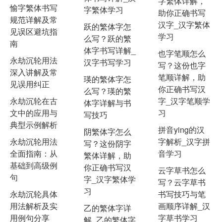
字繁体详解，
愉字繁体书写
字繁体学习
助你正确书写
规范详解及常
汉字_汉字繁体
跃的繁体字怎
见误区避坑指
学习
么写？跃的繁
南
体字书写详解_
也字笔顺怎么
永劫沉轮用法
汉字书写学习
写？这份也字
深入讲解及常
笔顺详解，助
瑛的繁体字怎
见误用纠正
你正确书写汉
么写？瑛的繁
永劫沉轮在古
字_汉字笔顺学
体字详解与书
文中的应用与
习
写技巧
典型示例解析
拼音ying的汉
阴繁体字怎么
永劫沉轮用法
字解析_汉字拼
写？这份阴字
全面指南：从
音学习
繁体详解，助
基础到高级例
你正确书写汉
云字草书怎么
句
字_汉字繁体学
写？云字草书
习
永劫沉轮具体
书写技巧与笔
用法解析及实
画顺序详解_汉
乙的繁体字详
用例句分享
字草书学习
解_乙的繁体字