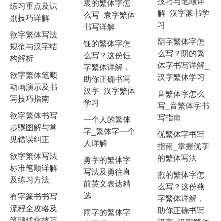
技巧与笔顺详
袁的繁体字怎
练习重点及识
解_汉字篆书学
么写_袁字繁体
别技巧详解
习
书写详解
欲字繁体写法
阴字繁体字怎
钰的繁体字怎
规范与汉字结
么写？阴的繁
么写？这份钰
构解析
体字书写详解_
字繁体详解，
欲字繁体笔顺
汉字繁体学习
助你正确书写
动画演示及书
汉字_汉字繁体
音繁体字怎么
写技巧指南
学习
写_音繁体字书
欲字繁体书写
写指南
一个人的繁体
步骤图解与常
字_繁体字一个
优繁体字书写
见错误纠正
人详解
指南_掌握优字
欲字繁体写法
的繁体写法
勇字的繁体字
标准笔顺详解
写法及勇往直
燕的繁体字怎
及练习方法
前英文表达精
么写？这份燕
选
有字篆书书写
字繁体详解，
流程全攻略及
助你正确书写
雨字的繁体字
笔顺优化技巧