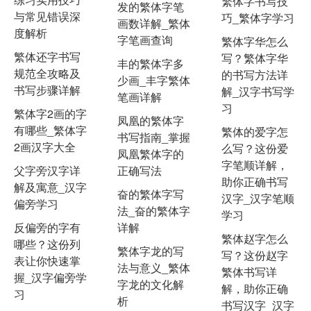
繁体字书写技
发的繁体字笔
与常见错误深
巧_繁体字学习
画数详解_繁体
度解析
字笔画查询
繁体字华怎么
繁体还字书写
写？繁体字华
丰的繁体字多
规范全攻略及
的书写方法详
少画_丰字繁体
书写步骤详解
解_汉字书写学
笔画详解
习
繁体字2画的字
凤凰的繁体字
有哪些_繁体字
繁体的爱字怎
书写指南_掌握
2画汉字大全
么写？这份爱
凤凰繁体字的
字笔顺详解，
父字旁汉字详
正确写法
助你正确书写
解及寓意_汉字
奋的繁体字写
汉字_汉字笔顺
偏旁学习
法_奋的繁体字
学习
反偏旁的字有
详解
繁体赵字怎么
哪些？这份列
繁体字龙的写
写？这份赵字
表让你快速掌
法与意义_繁体
繁体书写详
握_汉字偏旁学
字龙的文化解
解，助你正确
习
析
书写汉字_汉字