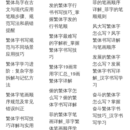
繁体岛字在古
菲的笔画顺序
发的繁体字行
文与现代应用
详解_菲字的笔
书书写技巧_掌
笔顺步骤、规
顺规则
握繁体字发的
范写法和易错
行书笔顺
风大写繁体字
提醒
怎么写？风字
繁体字最难写
繁体字书写规
繁体书写详解
的字解析_掌握
范与不同场景
与笔画顺序
繁体字书写技
应用技巧
巧
发展的繁体字
繁体字学习进
怎么写？发展
繁体字19画常
阶：复杂字形
繁体字书写详
用字汇总_19画
拆解与记忆方
解_汉字书写学
繁体字详解
法
习
俯的繁体字怎
繁体字笔画顺
奋斗的繁体字
么写？俯的繁
序规范及常见
怎么写？掌握
体字书写详解
错误纠正
奋斗繁体字书
菲的繁体字笔
写技巧_汉字书
繁体字书写技
画详解_菲字繁
写学习
巧详解与实用
体笔画顺序学