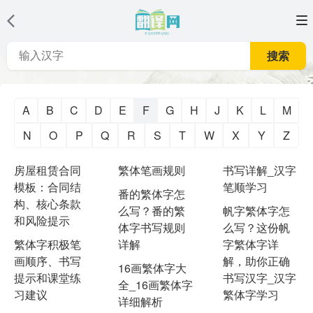
搜索
A
B
C
D
E
F
G
H
J
K
L
M
N
O
P
Q
R
S
T
W
X
Y
Z
房屋租赁合同
繁体笔画规则
书写详解_汉字
模板：合同结
笔顺学习
番的繁体字怎
构、核心条款
么写？番的繁
帆字繁体字怎
和风险提示
体字书写规则
么写？这份帆
繁体字积极笔
详解
字繁体字详
画顺序、书写
解，助你正确
16画繁体字大
提示和课堂练
书写汉字_汉字
全_16画繁体字
习建议
繁体字学习
详细解析