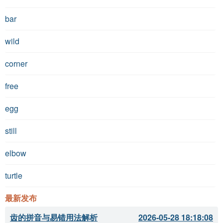
bar
wild
corner
free
egg
still
elbow
turtle
最新发布
齿的拼音与易错用法解析
2026-05-28 18:18:08