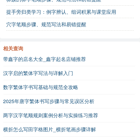
提手旁归类学习：例字辨认、组词积累与课堂应用
穴字笔顺步骤、规范写法和易错提醒
相关查询
带鑫字的店名大全_鑫字起名店铺推荐
汉字启的繁体字写法与详解入门
数字繁体字书写基础与规范全攻略
2025年唐字繁体书写步骤与常见误区分析
两字汉字笔顺规则案例分析与实操练习推荐
横折怎么写田字格图片_横折笔画步骤详解