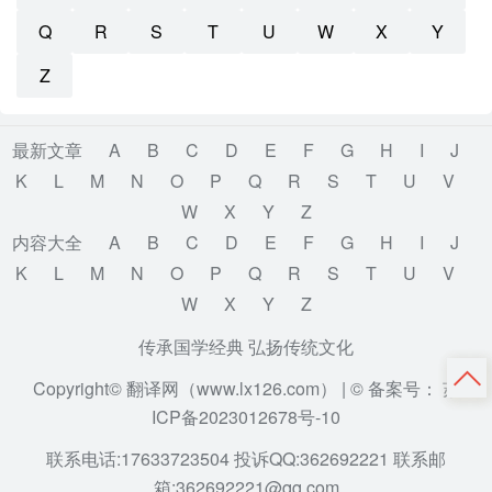
Q
R
S
T
U
W
X
Y
Z
最新文章
A
B
C
D
E
F
G
H
I
J
K
L
M
N
O
P
Q
R
S
T
U
V
W
X
Y
Z
内容大全
A
B
C
D
E
F
G
H
I
J
K
L
M
N
O
P
Q
R
S
T
U
V
W
X
Y
Z
传承国学经典 弘扬传统文化
Copyright© 翻译网（www.lx126.com） |
© 备案号： 苏
ICP备2023012678号-10
联系电话:17633723504 投诉QQ:362692221 联系邮
箱:362692221@qq.com