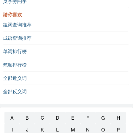
页字旁的字
猜你喜欢
组词查询推荐
成语查询推荐
单词排行榜
笔顺排行榜
全部近义词
全部反义词
A
B
C
D
E
F
G
H
I
J
K
L
M
N
O
P