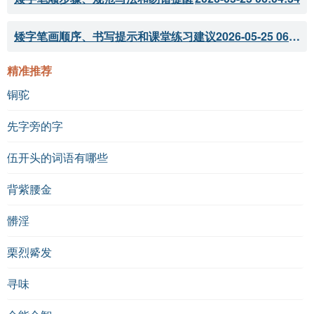
矮字笔画顺序、书写提示和课堂练习建议
2026-05-25 06:04:33
精准推荐
铜驼
先字旁的字
伍开头的词语有哪些
背紫腰金
髒淫
栗烈觱发
寻味