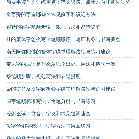
简要事迹作文训练重点：范文思路、点评方向和常见失分
点
金字旁的字有哪些？常见例字和识记方法
睿智的睿字笔顺步骤、规范写法和易错提醒
挂的繁体字怎么写？笔顺顺序、笔画名称与书写要点
南无阿弥陀佛的繁体字课堂理解路径与练习建议
带风字的成语是什么意思？出处、用法和造句示例
毅笔顺步骤、规范写法和易错提醒
栾的拼音及汉字解析栾字课堂理解路径与练习建议
厘字笔顺标准写法：逐笔分解与书写练习
砼怎么读？拼音、字义和常见组词速查
矢字旁例字整理、识字方法与课堂练习
彝族的彝字笔顺步骤、规范写法和易错提醒