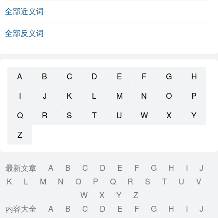
全部近义词
全部反义词
A
B
C
D
E
F
G
H
I
J
K
L
M
N
O
P
Q
R
S
T
U
W
X
Y
Z
最新文章
A
B
C
D
E
F
G
H
I
J
K
L
M
N
O
P
Q
R
S
T
U
V
W
X
Y
Z
内容大全
A
B
C
D
E
F
G
H
I
J