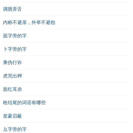
调唇弄舌
内称不避亲，外举不避怨
面字旁的字
卜字旁的字
乘伪行诈
虎兕出柙
面红耳赤
枪结尾的词语有哪些
发蒙启蔽
彑字旁的字