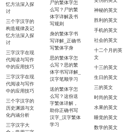
尸的繁体字怎
忆方法深入探
么写？尸的繁
神秘的英文
讨
体字详解及书
胜利的英文
三个字汉字的
写规则
构造规律及记
手机的英文
身的繁体字书
忆方法深入探
社会的英文
写详解_正确书
讨
写繁体字身
十二个月的英
三字汉字在现
文
思的繁体字怎
代阅读与写作
么写？思的繁
中的应用技巧
十三的英文
体字书写详解_
三字汉字在现
生日的英文
汉字笔顺学习
代阅读与写作
三的英文
送的繁体字怎
中的应用技巧
么写？这份送
时尚的英文
三个字汉字的
字繁体详解，
水果的英文
历史渊源与文
助你正确书写
化内涵分析
汉字_汉字繁体
睡觉的英文
学习
三字汉字大
数学的英文
全：常用三字