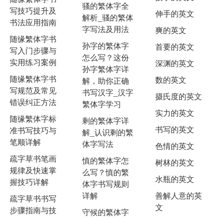
骚的繁体字全
写技巧提升及
伸手的英文
解析_骚的繁体
书法应用指南
字写法及用法
爽的英文
随缘繁体字书
孙字的繁体字
首要的英文
写入门步骤与
怎么写？这份
实用练习案例
深渊的英文
孙字繁体字详
随缘繁体字书
数的英文
解，助你正确
写规范及常见
书写汉字_汉字
摄氏度的英文
错误纠正方法
繁体字学习
实力的英文
随缘繁体字标
剩的繁体字详
书写的英文
准书写技巧与
解_认识剩的繁
笔顺详解
体字写法
色情的英文
疏字草书笔画
慎的繁体字怎
树林的英文
规律及快速掌
么写？慎的繁
水瓶的英文
握技巧详解
体字书写规则
详解
善解人意的英
疏字草书书写
文
步骤指南与技
守候的繁体字