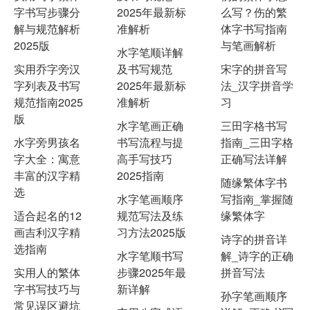
字书写步骤分
2025年最新标
么写？伤的繁
解与规范解析
准解析
体字书写指南
2025版
与笔画解析
水字笔顺详解
实用乔字旁汉
及书写规范
宋字的拼音写
字列表及书写
2025年最新标
法_汉字拼音学
规范指南2025
准解析
习
版
水字笔画正确
三田字格书写
水字旁男孩名
书写流程与提
指南_三田字格
字大全：寓意
高手写技巧
正确写法详解
丰富的汉字精
2025指南
随缘繁体字书
选
水字笔画顺序
写指南_掌握随
适合起名的12
规范写法及练
缘繁体字
画吉利汉字精
习方法2025版
诗字的拼音详
选指南
水字笔顺书写
解_诗字的正确
实用人的繁体
步骤2025年最
拼音写法
字书写技巧与
新详解
孙字笔画顺序
常见误区避坑