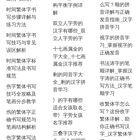
么写？顺的拼
构平衡字例详
时间繁体字书
音详解与正确
解
写步骤详解与
发音指南_汉字
双立人字旁的
练习方法
拼音学习
汉字有哪些_双
时间繁体字书
视字的拼音学
立人字旁的字
写技巧与常见
习_掌握视字的
十七画属金的
误区解析
正确发音
字大全_十七画
时间繁体字标
书法涛字的笔
属金汉字推荐
准写法及书写
顺详解_掌握汉
剩的同音字大
规范
字涛的正确书
全_剩的汉字拼
写方法_汉字笔
伤字繁体书写
音学习
顺学习
技巧全攻略及
氵的字有哪些
笔画分步教学
收繁体字怎么
适合女孩取名_
写？这份收字
伤的繁体字正
带氵字旁女孩
繁体详解，助
确书写规范与
名字推荐
你正确书写汉
笔画结构解析
三叠字汉字大
字_汉字繁体学
伤字繁体写法