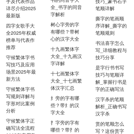
手及代表作品
技巧_篆书石字
全_书字的同音
详尽介绍2025
笔顺详解
字解析
最新版
撕字的笔画顺
树心字旁的字
四字女歌手大
序详解_撕字的
有哪些？带树
全2025年权威
笔顺规则
心的汉字大全
榜单与代表作
书法喜字怎么
推荐
十九画繁体字
写_详细教程与
大全_十九画汉
守候繁体字书
技巧分享
字详解
写技巧及应用
是字行书书写
场景2025年最
十七画繁体字
技巧与笔顺详
新方法
大全_十七画繁
解_掌握行书是
体汉字汇总
守候繁体字书
字的正确写法
写规则详解与
纟旁的字有哪
汉字杀的笔顺
字形对比案例
些？带纟的汉
解析_正确书写
分析
字大全
汉字杀
守候繁体字正
扌字旁的字有
赏的笔顺怎么
确写法全流程
哪些？带扌的
写？这份赏字