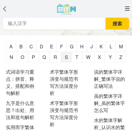
搜索
A
B
C
D
E
F
G
H
J
K
L
M
N
O
P
Q
R
S
T
W
X
Y
Z
式词语学习重
术字繁体字形
说的繁体字详
点：拼音、释
演变与规范书
解_繁体字说的
义、搭配和例
写方法深度分
正确写法
句解析
析
虽的繁体字详
九字是什么意
术字繁体字形
解_虽的繁体字
思？出处、用
演变与规范书
怎么写
法和造句解析
写方法深度分
水的繁体字解
析
实用而字繁体
析_认识水的繁