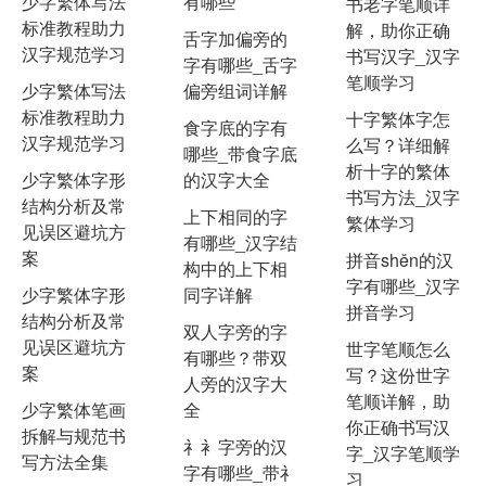
少字繁体写法
有哪些
书老字笔顺详
标准教程助力
解，助你正确
舌字加偏旁的
汉字规范学习
书写汉字_汉字
字有哪些_舌字
笔顺学习
少字繁体写法
偏旁组词详解
标准教程助力
十字繁体字怎
食字底的字有
汉字规范学习
么写？详细解
哪些_带食字底
析十字的繁体
少字繁体字形
的汉字大全
书写方法_汉字
结构分析及常
上下相同的字
繁体学习
见误区避坑方
有哪些_汉字结
案
拼音shěn的汉
构中的上下相
字有哪些_汉字
少字繁体字形
同字详解
拼音学习
结构分析及常
双人字旁的字
见误区避坑方
世字笔顺怎么
有哪些？带双
案
写？这份世字
人旁的汉字大
笔顺详解，助
少字繁体笔画
全
你正确书写汉
拆解与规范书
礻衤字旁的汉
字_汉字笔顺学
写方法全集
字有哪些_带礻
习