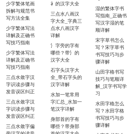
少字繁体笔画
衤的汉字大全
湿的繁体字书
拆解与规范书
三点水八画汉
写指南_正确书
写方法全集
字大全_字典三
写汉字湿的笔
少字繁体写法
点水八画汉字
顺详解
详解及正确书
详解
宋字草书怎么
写技巧指南
氵字旁的字有
写？宋字草书
少字繁体写法
哪些？带氵的
书写技巧与步
详解及正确书
汉字大全
骤详解
写技巧指南
石字头汉字大
山田字格书写
三点水敛字汉
全_带石字头的
技巧与笔顺详
字识读步骤与
汉字详解
解_汉字书写学
发音误区纠正
习
水加一笔常用
三点水敛字汉
字汇总_水加一
水田字格怎么
字识读步骤与
笔汉字详解
写？水田字格
发音误区纠正
书写技巧与步
身部首的字有
骤详解
三点水敛字偏
哪些？带身部
旁汉字的读音
首的汉字大全