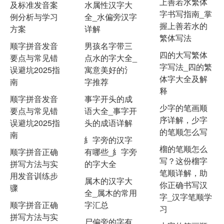
上善若水繁体
及标准发音案
水属性汉字大
字书写指南_掌
例分析与学习
全_水偏旁汉字
握上善若水的
方案
详解
繁体写法
顺字拼音发音
男孩名字带三
四的大写繁体
要点与常见错
点水的字大全_
字写法_四的繁
误避坑2025指
寓意美好的氵
体字大全及解
南
字推荐
释
顺字拼音发音
事字开头的成
少字的笔画顺
要点与常见错
语大全_事字开
序详解，少字
误避坑2025指
头的成语详解
的笔顺怎么写
南
糹字旁的汉字
榴的笔顺怎么
顺字拼音正确
有哪些_糹字旁
写？这份榴字
拼写方法与实
的字大全
笔顺详解，助
用发音训练步
属木的汉字大
你正确书写汉
骤
全_属木的常用
字_汉字笔顺学
顺字拼音正确
字汇总
习
拼写方法与实
尸偏旁的字有