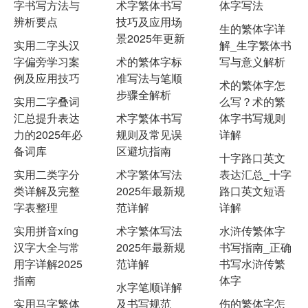
字书写方法与
术字繁体书写
体字写法
辨析要点
技巧及应用场
生的繁体字详
景2025年更新
实用二字头汉
解_生字繁体书
字偏旁学习案
术的繁体字标
写与意义解析
例及应用技巧
准写法与笔顺
术的繁体字怎
步骤全解析
实用二字叠词
么写？术的繁
汇总提升表达
术字繁体书写
体字书写规则
力的2025年必
规则及常见误
详解
备词库
区避坑指南
十字路口英文
实用二类字分
术字繁体写法
表达汇总_十字
类详解及完整
2025年最新规
路口英文短语
字表整理
范详解
详解
实用拼音xíng
术字繁体写法
水浒传繁体字
汉字大全与常
2025年最新规
书写指南_正确
用字详解2025
范详解
书写水浒传繁
指南
体字
水字笔顺详解
实用马字繁体
及书写规范
伤的繁体字怎