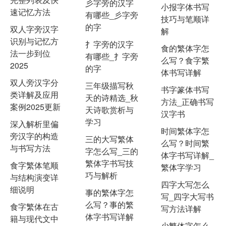
彡字旁的汉字
小报字体书写
速记忆方法
有哪些_彡字旁
技巧与笔顺详
的字
双人字旁汉字
解
识别与记忆方
扌字旁的汉字
食的繁体字怎
法一步到位
有哪些_扌字旁
么写？食字繁
2025
的字
体书写详解
双人旁汉字分
三年级描写秋
书字篆体书写
类详解及应用
天的诗精选_秋
方法_正确书写
案例2025更新
天诗歌赏析与
汉字书
学习
深入解析里偏
时间繁体字怎
旁汉字的构造
三的大写繁体
么写？时间繁
与书写方法
字怎么写_三的
体字书写详解_
繁体字书写技
食字繁体笔顺
繁体字学习
巧与解析
与结构演变详
四字大写怎么
细说明
事的繁体字怎
写_四字大写书
么写？事的繁
食字繁体在古
写方法详解
体字书写详解
籍与现代文中
少繁体字怎么