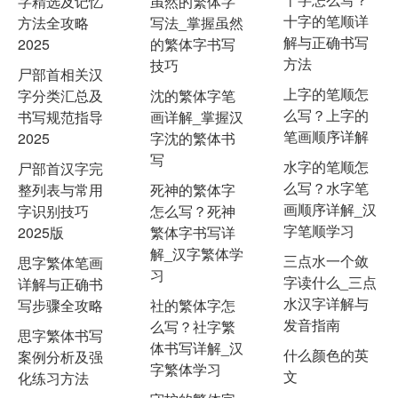
字精选及记忆
虽然的繁体字
十字的笔顺详
方法全攻略
写法_掌握虽然
解与正确书写
2025
的繁体字书写
方法
技巧
尸部首相关汉
上字的笔顺怎
字分类汇总及
沈的繁体字笔
么写？上字的
书写规范指导
画详解_掌握汉
笔画顺序详解
2025
字沈的繁体书
写
水字的笔顺怎
尸部首汉字完
么写？水字笔
整列表与常用
死神的繁体字
画顺序详解_汉
字识别技巧
怎么写？死神
字笔顺学习
2025版
繁体字书写详
解_汉字繁体学
三点水一个敛
思字繁体笔画
习
字读什么_三点
详解与正确书
水汉字详解与
写步骤全攻略
社的繁体字怎
发音指南
么写？社字繁
思字繁体书写
体书写详解_汉
什么颜色的英
案例分析及强
字繁体学习
文
化练习方法