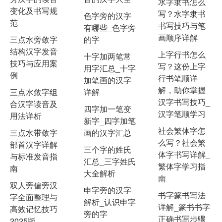
水字隶书怎么
变化及书写规
写？水字隶书
色字旁的汉字
范
书写技巧与笔
有哪些_色字旁
画顺序详解
三点水旁敛字
的字
结构汉字发音
上字行书怎么
十字加两笔常
技巧与应用案
写？这份上字
用字汇总_十字
例
行书笔顺详
加笔画的汉字
解，助你掌握
三点水敛字组
详解
汉字书写技巧_
合汉字读音及
四字加一笔变
汉字笔顺学习
用法详析
新字_四字加笔
社会繁体字怎
三点水带敛字
画的汉字汇总
么写？社会繁
部首汉字详解
三个字的姓氏
体字书写详解_
与标准发音指
汇总_三字姓氏
繁体字学习指
南
大全解析
南
双人旁偏旁汉
申字旁的汉字
书字篆书写法
字全面整理与
解析_认识申字
详解_篆书书字
高效记忆技巧
旁的字
正确书写步骤
2025版