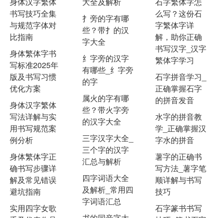
身体汉字繁体
大全及解析
石字繁体字怎
书写技巧全集
么写？这份石
扌旁的字有哪
与规范字体对
字繁体字详
些？带扌的汉
比指南
解，助你正确
字大全
书写汉字_汉字
身体繁体字书
纟字旁的汉字
繁体字学习
写标准2025年
有哪些_纟字旁
版及书写习惯
石字拼音学习_
的字
优化方案
正确掌握石字
属火的字有哪
的拼音发音
身体汉字繁体
些？带火字旁
写法详解与实
水字的拼音教
的汉字大全
用书写规范案
学_正确掌握汉
三字汉字大全_
例分析
字水的拼音
三个字的汉字
身体繁体字正
薯字的正确书
汇总与解析
确书写步骤详
写方法_薯字笔
四字词语大全
解及常见错误
顺详解与书写
及解析_常用四
避坑指南
技巧
字词语汇总
实用四字女歌
石字篆书书写
书的同音字大