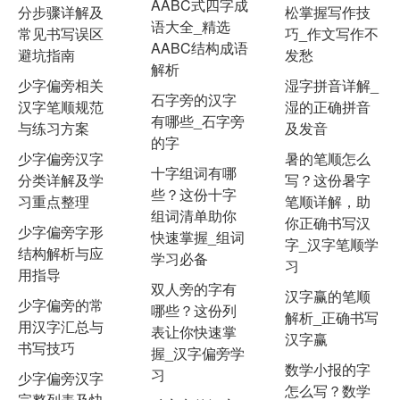
AABC式四字成
分步骤详解及
松掌握写作技
语大全_精选
常见书写误区
巧_作文写作不
AABC结构成语
避坑指南
发愁
解析
少字偏旁相关
湿字拼音详解_
石字旁的汉字
汉字笔顺规范
湿的正确拼音
有哪些_石字旁
与练习方案
及发音
的字
少字偏旁汉字
暑的笔顺怎么
十字组词有哪
分类详解及学
写？这份暑字
些？这份十字
习重点整理
笔顺详解，助
组词清单助你
你正确书写汉
少字偏旁字形
快速掌握_组词
字_汉字笔顺学
结构解析与应
学习必备
习
用指导
双人旁的字有
汉字赢的笔顺
少字偏旁的常
哪些？这份列
解析_正确书写
用汉字汇总与
表让你快速掌
汉字赢
书写技巧
握_汉字偏旁学
数学小报的字
习
少字偏旁汉字
怎么写？数学
完整列表及快