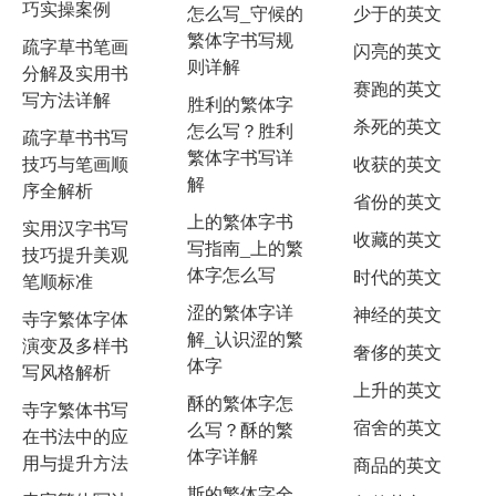
巧实操案例
怎么写_守候的
少于的英文
繁体字书写规
疏字草书笔画
闪亮的英文
则详解
分解及实用书
赛跑的英文
写方法详解
胜利的繁体字
杀死的英文
怎么写？胜利
疏字草书书写
繁体字书写详
技巧与笔画顺
收获的英文
解
序全解析
省份的英文
上的繁体字书
实用汉字书写
收藏的英文
写指南_上的繁
技巧提升美观
体字怎么写
时代的英文
笔顺标准
涩的繁体字详
神经的英文
寺字繁体字体
解_认识涩的繁
演变及多样书
奢侈的英文
体字
写风格解析
上升的英文
酥的繁体字怎
寺字繁体书写
宿舍的英文
么写？酥的繁
在书法中的应
体字详解
用与提升方法
商品的英文
斯的繁体字全