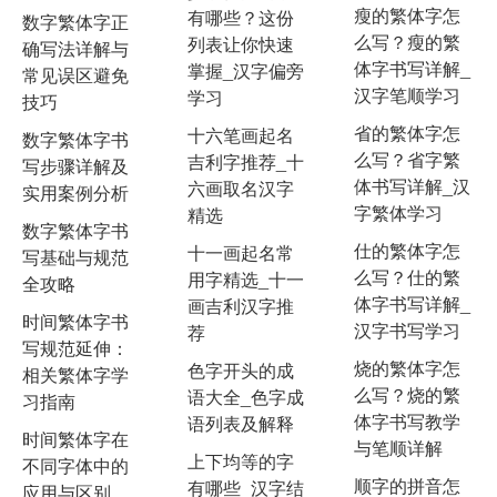
瘦的繁体字怎
有哪些？这份
数字繁体字正
么写？瘦的繁
列表让你快速
确写法详解与
体字书写详解_
掌握_汉字偏旁
常见误区避免
汉字笔顺学习
学习
技巧
省的繁体字怎
十六笔画起名
数字繁体字书
么写？省字繁
吉利字推荐_十
写步骤详解及
体书写详解_汉
六画取名汉字
实用案例分析
字繁体学习
精选
数字繁体字书
仕的繁体字怎
十一画起名常
写基础与规范
么写？仕的繁
用字精选_十一
全攻略
体字书写详解_
画吉利汉字推
时间繁体字书
汉字书写学习
荐
写规范延伸：
烧的繁体字怎
色字开头的成
相关繁体字学
么写？烧的繁
语大全_色字成
习指南
体字书写教学
语列表及解释
时间繁体字在
与笔顺详解
上下均等的字
不同字体中的
顺字的拼音怎
有哪些_汉字结
应用与区别