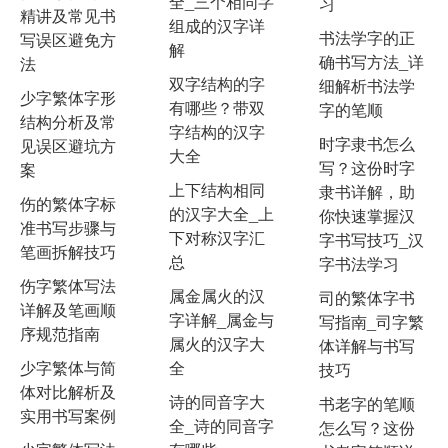
全_三个相同字
习
精讲及常见书
组成的汉字详
书法学字的正
写误区避免方
解
确书写方法_详
法
双字结构的字
细解析书法学
少字繁体字形
有哪些？带双
字的笔顺
结构分析及常
字结构的汉字
时字隶书怎么
见误区避坑方
大全
写？这份时字
案
上下结构相同
隶书详解，助
伤的繁体字标
的汉字大全_上
你快速掌握汉
准书写步骤与
下对称汉字汇
字书写技巧_汉
笔画拆解技巧
总
字书法学习
伤字繁体写法
属金属火的汉
司的繁体字书
详解及笔画顺
字详解_属金与
写指南_司字繁
序规范指南
属火的汉字大
体详解与书写
少字繁体与简
全
技巧
体对比解析及
诗的同音字大
书老字的笔顺
实用书写案例
全_诗的同音字
怎么写？这份