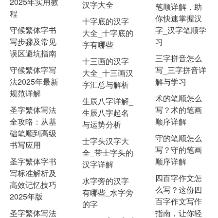
2025年实用教
汉字大全
笔顺详解，助
程
你快速掌握汉
十字底的汉字
守候繁体字书
字_汉字笔顺学
大全_十字底的
写步骤及常见
习
字有哪些
误区避坑指南
三字拼音怎么
十三画的汉字
守候繁体字写
写_三字拼音详
大全_十三画汉
法2025年最新
解与学习
字汇总与解析
规范详解
术的笔顺怎么
生辰八字详解_
圣字繁体写法
写？术的笔画
生辰八字起名
全攻略：从基
顺序详解
与运势分析
础笔顺到高级
守的笔顺怎么
士字头汉字大
书写应用
写？守的笔画
全_带士字头的
圣字繁体字书
顺序详解
汉字详解
写标准解析及
四百字作文怎
水字旁的汉字
高效记忆技巧
么写？这份四
有哪些_水字旁
2025年版
百字作文写作
的字
圣字繁体写法
指南，让你轻