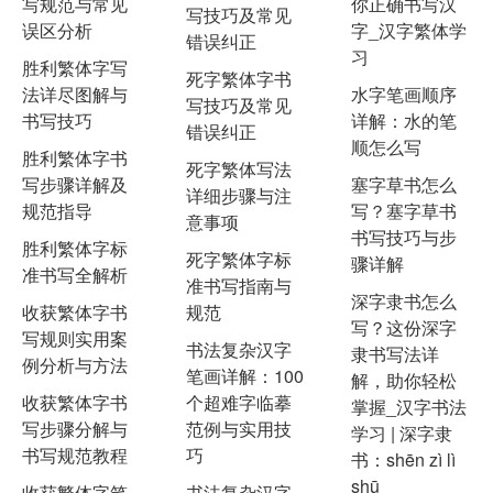
写规范与常见
你正确书写汉
写技巧及常见
误区分析
字_汉字繁体学
错误纠正
习
胜利繁体字写
死字繁体字书
法详尽图解与
水字笔画顺序
写技巧及常见
书写技巧
详解：水的笔
错误纠正
顺怎么写
胜利繁体字书
死字繁体写法
写步骤详解及
塞字草书怎么
详细步骤与注
规范指导
写？塞字草书
意事项
书写技巧与步
胜利繁体字标
死字繁体字标
骤详解
准书写全解析
准书写指南与
深字隶书怎么
收获繁体字书
规范
写？这份深字
写规则实用案
书法复杂汉字
隶书写法详
例分析与方法
笔画详解：100
解，助你轻松
收获繁体字书
个超难字临摹
掌握_汉字书法
写步骤分解与
范例与实用技
学习 | 深字隶
书写规范教程
巧
书：shēn zì lì
shū
收获繁体字笔
书法复杂汉字