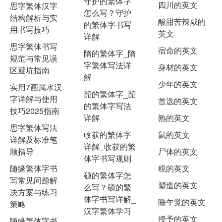
守护的繁体字
四川的英文
思字繁体汉字
怎么写？守护
结构解析与实
酸甜苦辣咸的
的繁体字书写
用书写技巧
英文
详解
思字繁体书写
宿命的英文
隋的繁体字_隋
规范与常见误
字繁体写法详
身材的英文
区避坑指南
解
少年的英文
实用7画属水汉
韶的繁体字_韶
字详解与使用
首选的英文
的繁体字写法
技巧2025指南
详解
熟的英文
思字繁体写法
收获的繁体字
鼠的英文
详解及标准笔
详解_收获的繁
顺指导
尸体的英文
体字书写规则
随缘繁体字书
税的英文
硕的繁体字怎
写常见问题解
塑造的英文
么写？硕的繁
决方案与练习
体字书写详解_
睡午觉的英文
策略
汉字繁体学习
授予的英文
随缘繁体字书