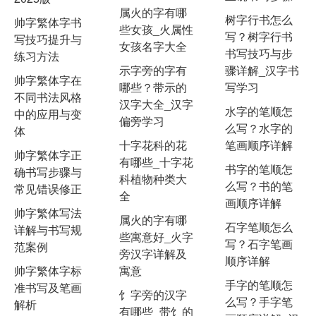
属火的字有哪
树字行书怎么
帅字繁体字书
些女孩_火属性
写？树字行书
写技巧提升与
女孩名字大全
书写技巧与步
练习方法
示字旁的字有
骤详解_汉字书
帅字繁体字在
哪些？带示的
写学习
不同书法风格
汉字大全_汉字
水字的笔顺怎
中的应用与变
偏旁学习
么写？水字的
体
十字花科的花
笔画顺序详解
帅字繁体字正
有哪些_十字花
书字的笔顺怎
确书写步骤与
科植物种类大
么写？书的笔
常见错误修正
全
画顺序详解
帅字繁体写法
属火的字有哪
石字笔顺怎么
详解与书写规
些寓意好_火字
写？石字笔画
范案例
旁汉字详解及
顺序详解
帅字繁体字标
寓意
手字的笔顺怎
准书写及笔画
饣字旁的汉字
么写？手字笔
解析
有哪些_带饣的