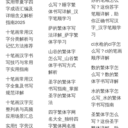
实用带夏字四
么写？睡字繁
写？这份苏字
字成语汇编及
体书写详解_汉
笔顺详解，助
详细含义解析
字笔顺学习
你正确书写汉
指南2025
字_汉字笔顺学
萨的繁体字写
十笔画常用汉
习
法详解_萨字繁
字分类解析与
体字学习
ci水枪的ci字怎
记忆方法推荐
么写？ci的笔画
山谷的繁体字
十笔画汉字书
顺序详解
怎么写_山谷繁
写技巧与常用
体字书写方式
数的繁体字怎
字实用指南
解析
么写？数的繁
十笔画常用汉
体字书写详解
圣字的繁体字
字全集及书写
书写指南_掌握
水的繁体字怎
规范详解
圣字的繁体写
么写_水的繁体
十笔画汉字完
法
字书写指南
整列表与高频
四字繁体字网
圣繁体字怎么
应用场景汇总
名大全_独特四
写？这份圣字
实用饣字旁汉
字繁体网名推
繁体详解，助