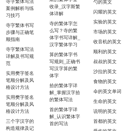
寺字繁体写法
勺的英文
收录_汉字斯繁
案例解析与练
闪耀的英文
体详解
习技巧
实验的英文
寺的繁体字怎
寺字繁体书写
么写？寺的繁
市场的英文
步骤与正确笔
体字书写详解_
顺指南
收音机的英文
汉字繁体学习
寺字繁体写法
顺利的英文
算的繁体字书
详解及书写规
写规则_正确书
叔叔的英文
范
写汉字算的繁
沙拉的英文
实用樊字签名
体字
笔顺分解及风
食物的英文
拾的繁体字详
格设计方法
伞的英文单词
解_掌握汉字拾
实用樊字签名
的繁体写法
生命的英文
笔顺分解及风
首的繁体字详
格设计方法
说明的英文
解_认识繁体字
三个字汉字的
首都的英文
首的写法
构造规律及记
受伤的英文