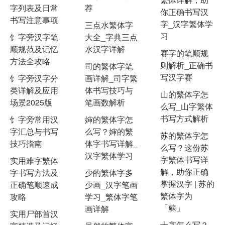
字列表及日常
荐
你正确书写汉
书写注意事项
字_汉字繁体学
三点水繁体字
习
饣字旁汉字笔
大全_字典三点
顺规范及记忆
水汉字详解
赛字的笔顺规
方法全攻略
则解析_正确书
司的繁体字笔
写汉字赛
饣字旁汉字分
画详解_司字繁
类详解及应用
体书写技巧与
山的繁体字怎
场景2025版
笔画数解析
么写_山字繁体
书写方式解析
饣字旁常用汉
婶的繁体字怎
字汇总与书写
么写？婶的繁
苏的繁体字怎
技巧指南
体字书写详解_
么写？这份苏
汉字繁体学习
字繁体书写详
实用难字繁体
解，助你正确
字书写方法及
少的繁体字多
掌握汉字 | 苏的
正确笔顺速成
少画_汉字笔画
繁体字为
攻略
学习_繁体字笔
「蘇」
画详解
实用尸部首汉
十字怎么写？