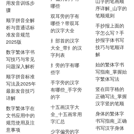
山字的笔画顺
用发音训练步
哪些
序详解_山字的
骤
笔顺规则
双耳旁的字有
顺字拼音全解
哪些？带双耳
手抄报上面的
析与普通话标
的汉字大全
字怎么写？手
准发音规范
抄报字体书写
纟部首的汉字
2025版
技巧与笔顺详
大全_带纟的汉
数字繁体字书
解
字列表
写技巧与常见
始的繁体字书
纟旁的字有哪
问题深入解析
写指南_掌握始
些字
顺字拼音标准
字繁体写法
手字旁的汉字
写法及2025年
竖在田字格的
有哪些_手字旁
最新发音技巧
正确写法_掌握
的字
详解
汉字竖的笔顺
十五画汉字大
数字繁体字在
身体的繁体字
全_十五画常用
文书应用中的
书写指南_正确
字汇总
规范使用及注
书写汉字身体
意事项
少字偏旁的字