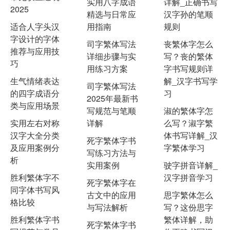
实用八字成语
详解_正确书写
2025
精选与日常应
汉字孙的笔顺
适合人字头汉
用指南
规则
字设计的字体
司字繁体写法
丧繁体字怎么
推荐与应用技
详细步骤与实
写？丧的繁体
巧
用练习方案
字书写规则详
生气情绪表达
解_汉字书写学
司字繁体写法
的四字成语分
习
2025年最新书
类与应用场景
写规范与笔顺
淑的繁体字怎
实用左右对称
详解
么写？淑字繁
汉字大全分类
体书写详解_汉
死字繁体字书
及应用案例分
字繁体学习
写练习方法与
析
实用案例
驶字拼音详解_
胜利繁体字不
汉字拼音学习
死字繁体字在
同字体书写风
古文中的应用
思字繁体怎么
格比较
与写法解析
写？这份思字
胜利繁体字书
繁体详解，助
死字繁体字书