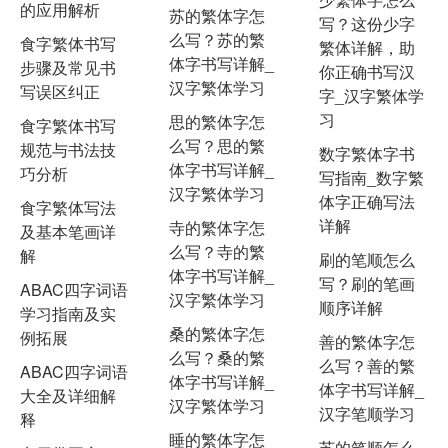
的应用解析
苏的繁体字怎
写？这份少字
么写？苏的繁
食字繁体书写
繁体详解，助
体字书写详解_
步骤及常见书
你正确书写汉
汉字繁体学习
写误区纠正
字_汉字繁体学
习
思的繁体字怎
食字繁体书写
么写？思的繁
规范与书法技
数字繁体字书
体字书写详解_
巧分析
写指南_数字繁
汉字繁体学习
体字正确写法
食字繁体写法
详解
寺的繁体字怎
及基本笔画详
么写？寺的繁
解
刷的笔顺怎么
体字书写详解_
写？刷的笔画
ABAC四字词语
汉字繁体学习
顺序详解
学习指南及实
桑的繁体字怎
例拓展
善的繁体字怎
么写？桑的繁
么写？善的繁
ABAC四字词语
体字书写详解_
体字书写详解_
大全及详细解
汉字繁体学习
汉字笔顺学习
释
睡的繁体字怎
苏的笔顺怎么