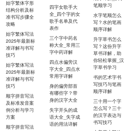
始字繁体字形
笔顺学习
四字女歌手大
结构分析及标
全_四个字的女
水字笔顺怎么
准书写步骤全
歌手名单及代
写？水的笔画
攻略
表作
顺序详解
始字繁体写法
三个字中药名
升字草书怎么
2025年最新标
称大全_常用三
写？这份升字
准详解与书写
字中药详解
草书详解，助
技巧
你轻松掌握_汉
四点水偏旁汉
始字繁体写法
字草书学习
字大全_四点水
2025年最新标
常用字详解
书的艺术字书
准详解与书写
写技巧与笔画
技巧
身的偏旁部首
顺序详解
有哪些字？带
顺字拼音写法
身的汉字大全
三十用一个字
及标准发音案
怎么写？三十
例分析与学习
失字开头的成
的汉字表达与
方案
语大全_失字成
书写技巧
语的用法详解
顺字拼音写法