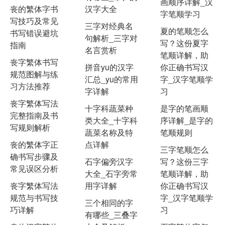
画顺序详解_汉
丧的繁体字书
汉字大全
字笔顺学习
写技巧及常见
三字对经典名
夏的笔顺怎么
书写错误避坑
句解析_三字对
写？这份夏字
指南
名言赏析
笔顺详解，助
丧字繁体书写
拼音yu的汉字
你正确书写汉
规范图解与练
汇总_yu的常用
字_汉字笔顺学
习方法推荐
字详解
习
丧字繁体写法
十字科蔬菜种
是字的笔画顺
完整指南及书
类大全_十字科
序详解_是字的
写规则解析
蔬菜名称及特
笔顺规则
丧的繁体字正
点详解
三字笔顺怎么
确书写步骤及
石字偏旁汉字
写？这份三字
常见误区分析
大全_石字旁常
笔顺详解，助
丧字繁体写法
用字详解
你正确书写汉
规范与书写技
字_汉字笔顺学
三个相同的字
巧详解
习
有哪些_三叠字