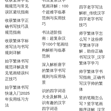
顺规范与常见
笔画详解：100
四字老字写法
误区避坑指南
个超难字临摹
解析_传统汉字
范例与实用技
四字老字书写
收获繁体字正
巧
技巧
确书写技巧及
规范指南
书法进阶指
师字繁体字怎
南：超复杂汉
么写？这份师
收获繁体字标
字100个笔画结
字繁体字详
准写法与书写
构解析与临摹
解，助你正确
规则详解
范例
书写汉字_汉字
始字繁体书写
繁体字学习
深入解析唐字
规范详解及常
的繁体字书写
帅字繁体字书
见笔画错误纠
规则与应用场
写指南_正确书
正技巧
景
写汉字帅的繁
始字繁体书写
体
识的四字词语
快速入门2025
大全及解释_认
竖的笔顺怎么
年实用练习方
识有趣的汉字
写？竖字笔画
法
四字词语
顺序详解_汉字