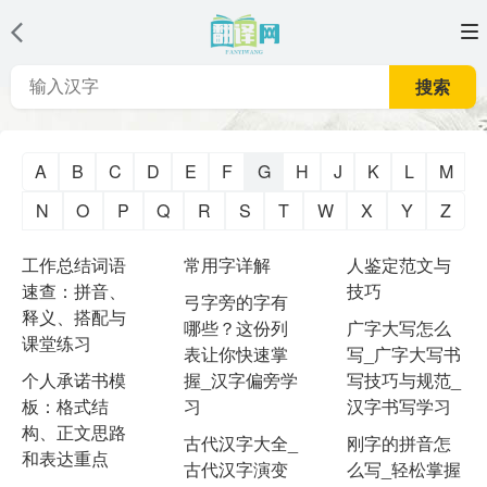
搜索
A
B
C
D
E
F
G
H
J
K
L
M
N
O
P
Q
R
S
T
W
X
Y
Z
工作总结词语
常用字详解
人鉴定范文与
速查：拼音、
技巧
弓字旁的字有
释义、搭配与
哪些？这份列
广字大写怎么
课堂练习
表让你快速掌
写_广字大写书
个人承诺书模
握_汉字偏旁学
写技巧与规范_
板：格式结
习
汉字书写学习
构、正文思路
古代汉字大全_
刚字的拼音怎
和表达重点
古代汉字演变
么写_轻松掌握