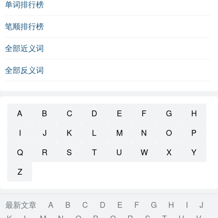
单词排行榜
笔顺排行榜
全部近义词
全部反义词
A
B
C
D
E
F
G
H
I
J
K
L
M
N
O
P
Q
R
S
T
U
W
X
Y
Z
最新文章
A
B
C
D
E
F
G
H
I
J