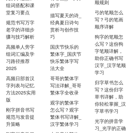
顺规则
组词搭配和课
的字
堂复习要点
弓的笔顺怎么
描写夏天的诗_
写？弓的笔画
规范书写万字
经典夏日诗句
顺序详解
老字的详细步
赏析与创作技
骤与技巧解析
巧
狗字的笔顺怎
么写？这份狗
高频单人旁字
国庆节快乐的
字笔顺详解，
组词汇编及学
繁体字_国庆节
助你正确书写
习路径推荐
快乐繁体字写
汉字_汉字笔顺
2025
法大全
学习
高频日部首汉
哥哥的繁体字
归字草书怎么
字列表与记忆
写法详解_哥哥
写？这份归字
方法2025实用
繁体字全收录
草书详解，助
版
观字的繁体字
你轻松掌握_汉
刚字拼音书写
怎么写？观字
字草书学习
规范与发音提
繁体书写详解_
光字的拼音学
升策略
汉字繁体学习
习_光字的正确