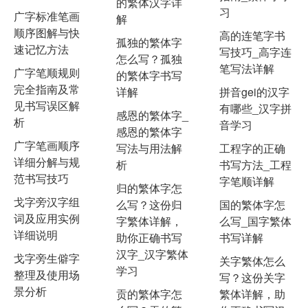
的繁体汉字详
习
广字标准笔画
解
顺序图解与快
高的连笔字书
孤独的繁体字
速记忆方法
写技巧_高字连
怎么写？孤独
笔写法详解
广字笔顺规则
的繁体字书写
完全指南及常
详解
拼音gei的汉字
见书写误区解
有哪些_汉字拼
感恩的繁体字_
析
音学习
感恩的繁体字
广字笔画顺序
写法与用法解
工程字的正确
详细分解与规
析
书写方法_工程
范书写技巧
字笔顺详解
归的繁体字怎
戈字旁汉字组
么写？这份归
国的繁体字怎
词及应用实例
字繁体详解，
么写_国字繁体
详细说明
助你正确书写
书写详解
汉字_汉字繁体
戈字旁生僻字
关字繁体怎么
学习
整理及使用场
写？这份关字
景分析
贡的繁体字怎
繁体详解，助