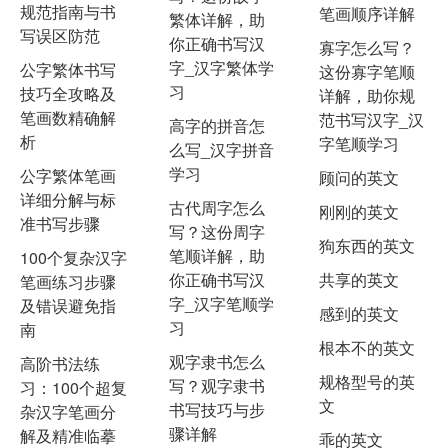
规范指南与书
笔画顺序详解
繁体详解，助
写误区防范
你正确书写汉
寡字怎么写？
字_汉字繁体学
公字繁体书写
这份寡字笔顺
习
技巧全攻略及
详解，助你规
笔画数精确解
范书写汉字_汉
高字的拼音怎
析
字笔顺学习
么写_汉字拼音
学习
公字繁体笔画
顾问的英文
详细分解与标
古代周字怎么
刚刚的英文
准书写步骤
写？这份周字
狗东西的英文
笔顺详解，助
100个复杂汉字
你正确书写汉
共享的英文
笔画练习步骤
字_汉字笔顺学
及错误避免指
感到的英文
习
南
根本不的英文
观字隶书怎么
高阶书法练
规格型号的英
写？观字隶书
习：100个超复
文
书写技巧与步
杂汉字笔画分
骤详解
解及精准临摹
乖的英文