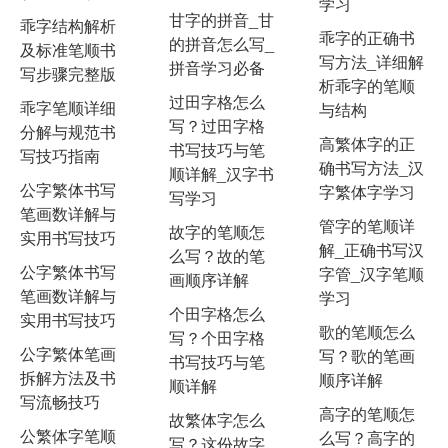
学习
甘字的拼音_甘
乖字结构解析
乖字的正确书
的拼音怎么写_
及标准笔顺书
写方法_详细解
拼音学习必备
写步骤完整版
析乖字的笔顺
过田字格怎么
乖字笔顺详细
与结构
写？过田字格
分解与规范书
高繁体字的正
书写技巧与笔
写技巧指南
确书写方法_汉
顺详解_汉字书
公字繁体书写
字繁体字学习
写学习
笔画数详解与
管字的笔顺详
故字的笔顺怎
实用书写技巧
解_正确书写汉
么写？故的笔
公字繁体书写
字管_汉字笔顺
画顺序详解
笔画数详解与
学习
个田字格怎么
实用书写技巧
歌的笔顺怎么
写？个田字格
公字繁体笔画
写？歌的笔画
书写技巧与笔
拆解方法及书
顺序详解
顺详解
写流畅技巧
高字的笔顺怎
故繁体字怎么
公繁体字笔顺
么写？高字的
写？这份故字