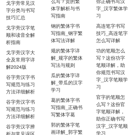
么写？贡的繁
你正确书写汉
戈字旁常见汉
体字解析与书
字_汉字繁体学
字分类与书写
写指南
习
技巧汇总
钢的繁体字书
高连笔字书写
戈字旁汉字笔
写指南_钢字繁
技巧_高连笔字
顺和读音全解
体写法详解
怎么写详解
析指南
规的繁体字详
功的笔顺怎么
戈字旁汉字大
解_规字的繁体
写？这份功字
全及常用字详
写法与规则
笔顺详解，助
解2024版
你规范书写汉
瓜的繁体字详
谷字旁汉字书
字_汉字笔顺学
解_带瓜的汉字
写规范与练习
习
学习
方法详细解析
官字的笔顺怎
葛的繁体字书
谷字旁汉字书
么写？这份官
写指南_正确书
写规范与练习
字笔顺详解，
写繁体字葛
方法详细解析
助你正确书写
郭的繁体字笔
汉字_汉字笔顺
谷字旁汉字辨
画详解_郭字繁
学习
析与常见误区