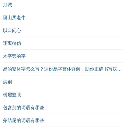
月城
隔山买老牛
以口问心
迷离徜仿
木字旁的字
易的繁体字怎么写？这份易字繁体详解，助你正确书写汉字_汉字繁体学习
洪嗣
横眉竖眼
包含刖的词语有哪些
斧结尾的词语有哪些