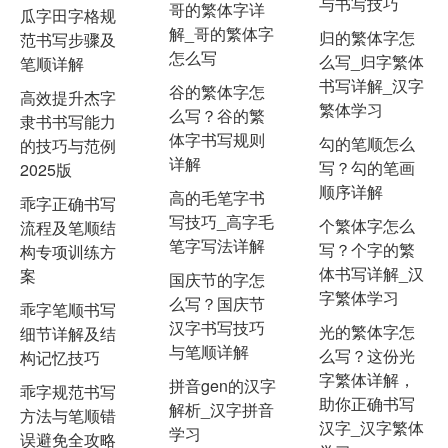
与书写技巧
哥的繁体字详
瓜字田字格规
解_哥的繁体字
归的繁体字怎
范书写步骤及
怎么写
么写_归字繁体
笔顺详解
书写详解_汉字
谷的繁体字怎
高效提升杰字
繁体学习
么写？谷的繁
隶书书写能力
体字书写规则
勾的笔顺怎么
的技巧与范例
详解
写？勾的笔画
2025版
顺序详解
高的毛笔字书
乖字正确书写
写技巧_高字毛
个繁体字怎么
流程及笔顺结
笔字写法详解
写？个字的繁
构专项训练方
体书写详解_汉
案
国庆节的字怎
字繁体学习
么写？国庆节
乖字笔顺书写
汉字书写技巧
光的繁体字怎
细节详解及结
与笔顺详解
么写？这份光
构记忆技巧
字繁体详解，
拼音gen的汉字
乖字规范书写
助你正确书写
解析_汉字拼音
方法与笔顺错
汉字_汉字繁体
学习
误避免全攻略