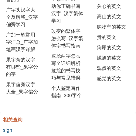
助你正确书写
关心的英文
广字头汉字大
汉字_汉字繁体
高山的英文
全及解释_汉字
学习
偏旁学习
购物车的英文
改变的繁体字
广加一笔常用
贵的英文
怎么写_汉字繁
字汇总_广字加
体字书写指南
狗屎的英文
笔画汉字详解
尴尬两字怎么
尴尬的英文
果字旁的汉字
写？详细解析
有哪些_果字旁
观点的英文
尴尬的书写技
的字
巧与常见错误
感觉的英文
果字偏旁汉字
个人鉴定写作
大全_果字偏旁
指南_200字个
相关查询
sigh