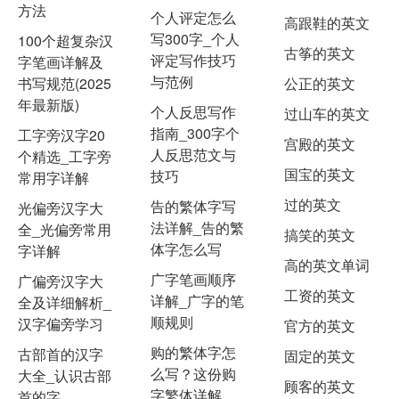
方法
个人评定怎么
高跟鞋的英文
写300字_个人
100个超复杂汉
古筝的英文
评定写作技巧
字笔画详解及
与范例
书写规范(2025
公正的英文
年最新版)
个人反思写作
过山车的英文
指南_300字个
工字旁汉字20
宫殿的英文
人反思范文与
个精选_工字旁
国宝的英文
技巧
常用字详解
过的英文
告的繁体字写
光偏旁汉字大
法详解_告的繁
全_光偏旁常用
搞笑的英文
体字怎么写
字详解
高的英文单词
广字笔画顺序
广偏旁汉字大
工资的英文
详解_广字的笔
全及详细解析_
顺规则
汉字偏旁学习
官方的英文
购的繁体字怎
古部首的汉字
固定的英文
么写？这份购
大全_认识古部
顾客的英文
字繁体详解，
首的字