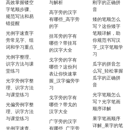
高效掌握镂空
与解析
刚字的正确拼
字笔顺步骤、
音
高字旁的汉字
规范写法和易
有哪些_高字旁
矮的笔顺怎么
错提醒
的字
写？这份矮字
光例字速查字
笔顺详解，助
挂耳旁的字有
旁常见字、组
你规范书写汉
哪些？带挂耳
词和学习重点
字_汉字笔顺学
的汉字大全
习
光例字整理、
戈字旁的字有
识字方法与课
瓜字的拼音怎
哪些？这份列
堂练习
么写_轻松掌握
表让你快速掌
瓜字的正确拼
光字旁例字整
握_汉字偏旁学
音
理、识字方法
习
与课堂练习
光字笔顺怎么
戈字旁的字有
写？光字笔画
光偏旁例字整
哪些？带戈的
顺序详解
理、识字方法
汉字大全
与课堂练习
果字笔画顺序
广字旁的汉字
详解_果字的笔
光例字速查、
有哪些_广字旁