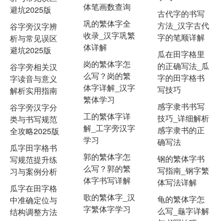
体笔画数查询
避坑2025版
古代字的书写
巩的繁体字全
方法_汉字古代
谷字旁汉字辨
收录_汉字巩繁
字的笔顺详解
析与常见误区
体详解
避坑2025版
瓜在田字格里
岗的繁体字怎
的正确写法_瓜
谷字旁相关汉
么写？岗的繁
字的田字格书
字读音与意义
体字详解_汉字
写技巧
解析实用指南
繁体学习
感字隶书书写
谷字旁汉字分
工的繁体字详
技巧_详细解析
类与书写规范
解_工字旁汉字
感字隶书的正
全攻略2025版
学习
确写法
瓜字田字格书
郭的繁体字怎
钢的繁体字书
写规范提升练
么写？郭的繁
写指南_钢字繁
习与案例分析
体字书写详解
体写法详解
瓜字在田字格
歌的繁体字_汉
龟的繁体字怎
中准确定位与
字繁体字学习
么写_龜字详解
结构调整方法