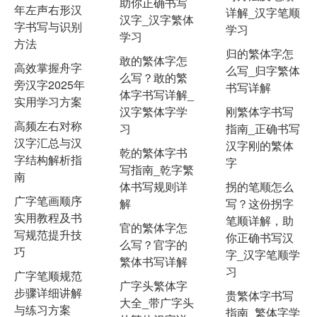
助你正确书写
年左声右形汉
详解_汉字笔顺
汉字_汉字繁体
字书写与识别
学习
学习
方法
归的繁体字怎
敢的繁体字怎
高效掌握舟字
么写_归字繁体
么写？敢的繁
旁汉字2025年
书写详解
体字书写详解_
实用学习方案
汉字繁体字学
刚繁体字书写
高频左右对称
习
指南_正确书写
汉字汇总与汉
汉字刚的繁体
乾的繁体字书
字结构解析指
字
写指南_乾字繁
南
体书写规则详
拐的笔顺怎么
广字笔画顺序
解
写？这份拐字
实用教程及书
笔顺详解，助
官的繁体字怎
写规范提升技
你正确书写汉
么写？官字的
巧
字_汉字笔顺学
繁体书写详解
习
广字笔顺规范
广字头繁体字
步骤详细讲解
贵繁体字书写
大全_带广字头
与练习方案
指南_繁体字学