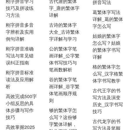
刚字拼音学习
古代唐的繁体
拼音写法
技巧及拼读练
字_唐的繁体字
葛繁体字写法
习方法
详解
详解_葛的繁体
刚字拼音多音
古诗的繁体字
字怎么写
字辨析及实用
大全_古诗繁体
姑娘的繁体字
例句详解
字详解与学习
怎么写？姑娘
刚字拼音准确
公的繁体字笔
的繁体字书写
写法与常见错
画详解_公字繁
详解
误纠正指南
体书写技巧与
格的繁体字怎
笔画数解析
刚字拼音标准
么写_汉字格繁
读法及应用解
谷的繁体字笔
体字书写教学
析
画详解_谷字繁
古代王字的书
体笔画顺序规
高效完成500字
写方法及演变
则
小组反思的具
历史_汉字书写
体步骤与写作
够的繁体字怎
技巧
技巧
么写？这份够
古代龙字的书
字繁体详解，
高效掌握2025
写方法及笔顺