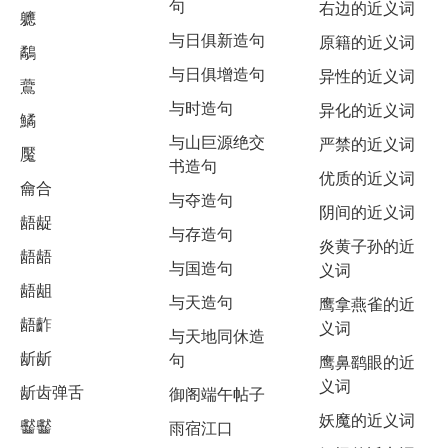
句
右边的近义词
軈
与日俱新造句
原籍的近义词
鷸
与日俱增造句
异性的近义词
鷰
与时造句
异化的近义词
鱊
与山巨源绝交
严禁的近义词
魘
书造句
优质的近义词
龠合
与夺造句
阴间的近义词
龉龊
与存造句
炎黄子孙的近
龉龉
与国造句
义词
龉龃
与天造句
鹰拿燕雀的近
龉齚
义词
与天地同休造
龂龂
句
鹰鼻鹞眼的近
义词
龂齿弹舌
御阁端午帖子
妖魔的近义词
齾齾
雨宿江口