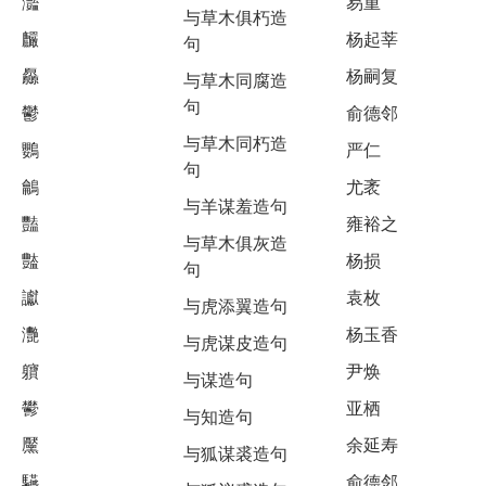
灩
易重
与草木俱朽造
麣
杨起莘
句
厵
杨嗣复
与草木同腐造
句
鬱
俞德邻
与草木同朽造
鸚
严仁
句
鸙
尤袤
与羊谋羞造句
豔
雍裕之
与草木俱灰造
豓
杨损
句
讞
袁枚
与虎添翼造句
灧
杨玉香
与虎谋皮造句
軉
尹焕
与谋造句
鬰
亚栖
与知造句
黶
余延寿
与狐谋裘造句
驠
俞德邻