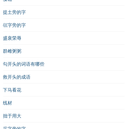
提土旁的字
巛字旁的字
盛衰荣辱
群雌粥粥
勾开头的词语有哪些
救开头的成语
下马看花
线材
拙于用大
采字旁的字