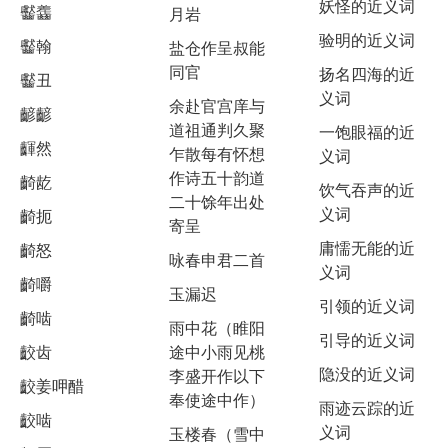
妖怪的近义词
齾齹
月岩
验明的近义词
齾翰
盐仓作呈叔能
同官
扬名四海的近
齾丑
义词
余赴官宫庠与
齴齴
道祖通判久聚
一饱眼福的近
齳然
乍散每有怀想
义词
作诗五十韵道
齮龁
饮气吞声的近
二十馀年出处
义词
齮扼
寄呈
庸懦无能的近
齮怒
咏春申君二首
义词
齮嚼
玉漏迟
引领的近义词
齮啮
雨中花（睢阳
引导的近义词
齩齿
途中小雨见桃
隐没的近义词
李盛开作以下
齩姜呷醋
奉使途中作）
雨迹云踪的近
齩啮
义词
玉楼春（雪中