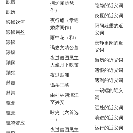
齞唇
拥炉闻琵琶
隐隐的近义词
作）
齞历
炎夏的近义词
夜行船（章甥
鼹鼠饮河
阳阿薤露的近
婚席间作）
鼹鼠易盈
义词
雨中花（和）
鼹鼠
夜静更阑的近
谒史文靖公墓
义词
鼹腹
夜过借园见主
游历的近义词
鼬鼠
人坐月下吹笛
遗恨的近义词
鼬獾
夜过瓜洲
遇到的近义词
鼘鼘
谒岳王墓
一锅端的近义
鼘阗
由桂林朔漓江
词
至兴安
鼋鼎
远处的近义词
咏史（六首选
鼋鼍
演进的近义词
—）
鼋鸣鳖应
运行的近义词
夜过借园见主
鼋鳖