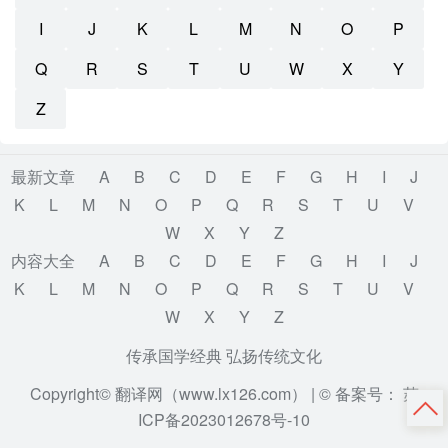
I
J
K
L
M
N
O
P
Q
R
S
T
U
W
X
Y
Z
最新文章
A
B
C
D
E
F
G
H
I
J
K
L
M
N
O
P
Q
R
S
T
U
V
W
X
Y
Z
内容大全
A
B
C
D
E
F
G
H
I
J
K
L
M
N
O
P
Q
R
S
T
U
V
W
X
Y
Z
传承国学经典 弘扬传统文化
Copyright© 翻译网（www.lx126.com） |
© 备案号： 苏
ICP备2023012678号-10