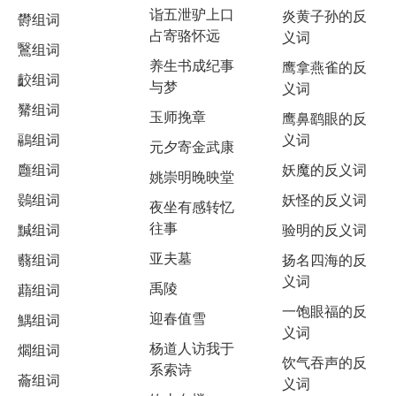
诣五泄驴上口
炎黄子孙的反
欎组词
占寄骆怀远
义词
鷖组词
养生书成纪事
鹰拿燕雀的反
齩组词
与梦
义词
觺组词
玉师挽章
鹰鼻鹞眼的反
鷊组词
义词
元夕寄金武康
廱组词
妖魔的反义词
姚崇明晚映堂
鷃组词
妖怪的反义词
夜坐有感转忆
往事
黬组词
验明的反义词
亚夫墓
蘙组词
扬名四海的反
义词
禹陵
蘛组词
一饱眼福的反
迎春值雪
鰅组词
义词
杨道人访我于
爓组词
饮气吞声的反
系索诗
蘥组词
义词