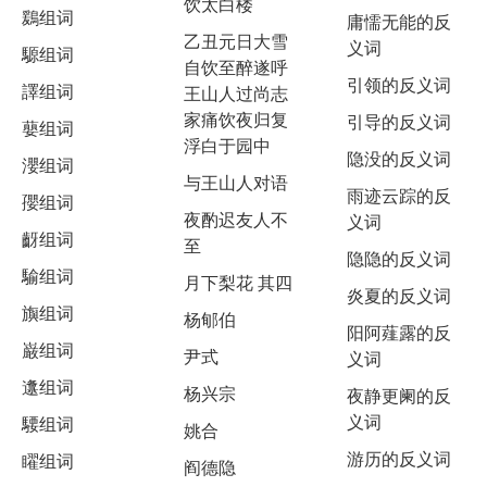
饮太白楼
鶢组词
庸懦无能的反
乙丑元日大雪
义词
騵组词
自饮至醉遂呼
引领的反义词
譯组词
王山人过尚志
家痛饮夜归复
引导的反义词
蘡组词
浮白于园中
隐没的反义词
瀴组词
与王山人对语
雨迹云踪的反
孾组词
夜酌迟友人不
义词
齖组词
至
隐隐的反义词
騟组词
月下梨花 其四
炎夏的反义词
旟组词
杨郇伯
阳阿薤露的反
巌组词
尹式
义词
邍组词
杨兴宗
夜静更阑的反
义词
騕组词
姚合
游历的反义词
矅组词
阎德隐