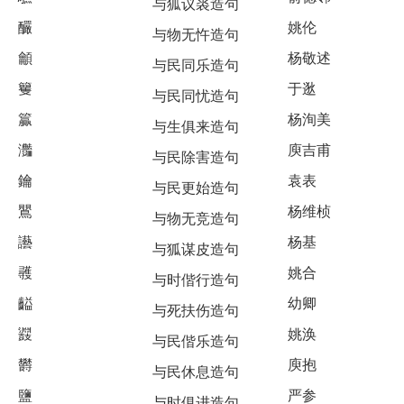
与狐议裘造句
釅
姚伦
与物无忤造句
龥
杨敬述
与民同乐造句
籰
于逖
与民同忧造句
籯
杨洵美
与生俱来造句
灎
庾吉甫
与民除害造句
鑰
袁表
与民更始造句
鸎
杨维桢
与物无竞造句
讛
杨基
与狐谋皮造句
彠
姚合
与时偕行造句
齸
幼卿
与死扶伤造句
鼝
姚涣
与民偕乐造句
欝
庾抱
与民休息造句
鹽
严参
与时俱进造句