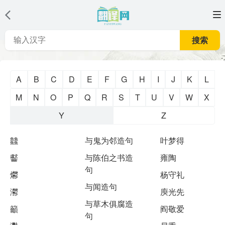
搜索
A
B
C
D
E
F
G
H
I
J
K
L
M
N
O
P
Q
R
S
T
U
V
W
X
Y
Z
䲜
与鬼为邻造句
叶梦得
齾
与陈伯之书造
雍陶
句
爩
杨守礼
与闻造句
灪
庾光先
与草木俱腐造
籲
阎敬爱
句