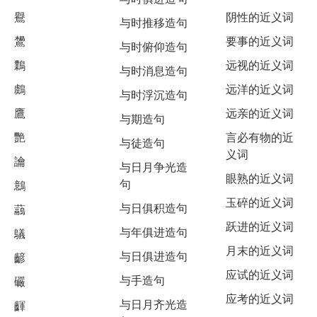
鸒
阴性的近义词
与时推移造句
鸉
要事的近义词
与时俯仰造句
鸈
远视的近义词
与时消息造句
鸆
远洋的近义词
与时浮沉造句
鷹
远亲的近义词
与期造句
艷
言必有物的近
与徒造句
义词
讑
与日月争光造
眼熟的近义词
句
鷾
玉碎的近义词
与日俱积造句
虉
跃进的近义词
与年俱进造句
鸃
月末的近义词
与日俱进造句
齴
应试的近义词
与手造句
礹
应考的近义词
与日月齐光造
齳