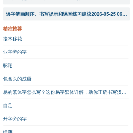
矮字笔画顺序、书写提示和课堂练习建议
2026-05-25 06:04:33
精准推荐
接木移花
业字旁的字
驼翔
包含头的成语
易的繁体字怎么写？这份易字繁体详解，助你正确书写汉字_汉字繁体学习
自足
廾字旁的字
缲藉