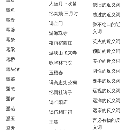
人坐月下吹笛
依旧的近义词
鼋鱼
忆秦娥·三月时
越过的近义词
鼋舋
谒金门
誉不绝口的近
鼋羹
义词
游海珠寺
鼋漦
英杰的近义词
夜雨宿西庄
鼋梁
预防的近义词
游峡山飞来寺
鼋桥
养护的近义词
咏华林书院
鼋头渚
阴性的反义词
玉楼春
鼋壑
要事的反义词
谒高忠宪公祠
黳黑
远视的反义词
忆同社诸子
黳髯
远洋的反义词
谒睢阳庙
黳蒸
远亲的反义词
谒伍相国祠
黳玉
言必有物的反
玉簪
义词
黳发