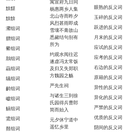
寓宣府九日同
眼熟的反义词
黭黮
杨惠两乡人集
北山寺而昨夕
玉碎的反义词
黭黭
风烈甚雨即成
跃进的反义词
灪组词
雪壤不膏故山
悉赭结句别有
月末的反义词
軉组词
所为
应试的反义词
鬰组词
约观水阅往迟
应考的反义词
鷾组词
遂虚冯太常饭
右边的反义词
虉组词
及归又失郑职
方魏园之觞
原籍的反义词
鸃组词
严先生祠
异性的反义词
齮组词
与诸生三到徐
异化的反义词
巘组词
氏园得兵曹郎
严禁的反义词
觾组词
简而始入
优质的反义词
鷕组词
元夕休宁道中
遥忆乡里
阴间的反义词
鼘组词