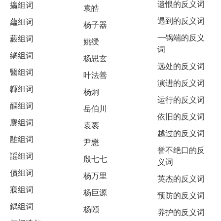
遗恨的反义词
攍组词
袁皓
遇到的反义词
藴组词
杨子器
一锅端的反义
藙组词
姚绶
词
繘组词
杨思玄
远处的反义词
醫组词
叶法善
演进的反义词
韗组词
杨炯
运行的反义词
醧组词
岳伯川
依旧的反义词
麌组词
袁袠
越过的反义词
雝组词
尹懋
誉不绝口的反
謡组词
殷七七
义词
儥组词
杨万里
英杰的反义词
寱组词
杨巨源
预防的反义词
鍝组词
杨颐
养护的反义词