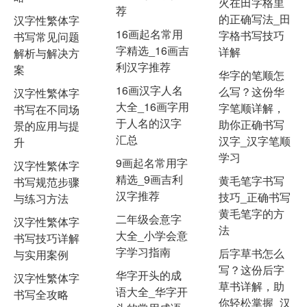
火在田字格里
荐
的正确写法_田
汉字性繁体字
16画起名常用
字格书写技巧
书写常见问题
字精选_16画吉
详解
解析与解决方
利汉字推荐
案
华字的笔顺怎
16画汉字人名
么写？这份华
汉字性繁体字
大全_16画字用
字笔顺详解，
书写在不同场
于人名的汉字
助你正确书写
景的应用与提
汇总
汉字_汉字笔顺
升
学习
9画起名常用字
汉字性繁体字
精选_9画吉利
黄毛笔字书写
书写规范步骤
汉字推荐
技巧_正确书写
与练习方法
黄毛笔字的方
二年级会意字
汉字性繁体字
法
大全_小学会意
书写技巧详解
字学习指南
后字草书怎么
与实用案例
写？这份后字
华字开头的成
汉字性繁体字
草书详解，助
语大全_华字开
书写全攻略
你轻松掌握_汉