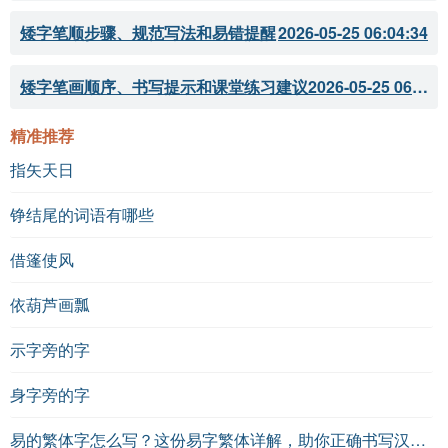
矮字笔顺步骤、规范写法和易错提醒
2026-05-25 06:04:34
矮字笔画顺序、书写提示和课堂练习建议
2026-05-25 06:04:33
精准推荐
指矢天日
铮结尾的词语有哪些
借篷使风
依葫芦画瓢
示字旁的字
身字旁的字
易的繁体字怎么写？这份易字繁体详解，助你正确书写汉字_汉字繁体学习