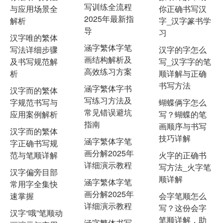
写训练全流程
与应用场景全
你正确书写汉
2025年最新指
解析
字_汉字篆书学
导
习
汉字唯的繁体
涵字繁体字笔
写法详细步骤
汉字的字怎么
画结构解析及
及书写规范解
写_汉字字的笔
高效练习方案
析
顺详解与正确
书写方法
涵字繁体字书
汉字而的繁体
写练习方法及
字规范书写与
蝴蝶俩字怎么
常见错误避坑
应用案例解析
写？蝴蝶的笔
指南
画顺序与书写
汉字而的繁体
技巧详解
涵字繁体字笔
字正确书写规
画分解2025年
范与笔顺详解
火字的正确书
详细演示教程
写方法_火字笔
汉字偏旁目部
顺详解
涵字繁体字笔
常用字全集快
画分解2025年
速掌握
会字笔顺怎么
详细演示教程
写？这份会字
汉字“哦”笔顺动
笔顺详解，助
涵字繁体书写