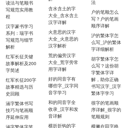
法
读法与笔顺书
含水含土的字
写规范实用教
户的笔顺怎么
大全_含水含土
程
写？户的笔画
汉字详解
顺序详解
汉字篆书学习
火意思的汉字
系列：瑞字书
沪的繁体字怎
大全_火意思的
写规范与细节
么写_沪的繁体
汉字解析
解析
字详细解析
荒的偏旁汉字
红军长征关键
胡字繁体字怎
大全_荒字旁常
故事解析及200
么写？这份胡
用字详解
字简述
字繁体字详
好的同音字有
解，助你正确
红军长征200字
哪些字_汉字同
书写汉字_汉字
故事精选与历
音字学习
繁体字学习
史回顾
和的同音字全
很字的笔画顺
涵字繁体书写
收录_汉字和发
序详解_很字的
技巧与笔画顺
音详解
笔顺规则
序延伸应用
横折折钩的字
横撇在田字格
涵字繁体字笔