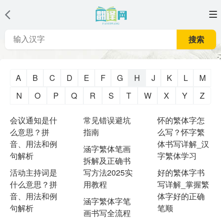
搜索
A
B
C
D
E
F
G
H
J
K
L
M
N
O
P
Q
R
S
T
W
X
Y
Z
会议通知是什
常见错误避坑
怀的繁体字怎
么意思？拼
指南
么写？怀字繁
音、用法和例
体书写详解_汉
涵字繁体笔画
句解析
字繁体学习
拆解及正确书
活动主持词是
写方法2025实
好的繁体字书
什么意思？拼
用教程
写详解_掌握繁
音、用法和例
体字好的正确
涵字繁体字笔
句解析
笔顺
画书写全流程