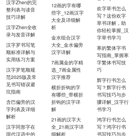
汉字Zhen的完
12画的字有哪
欢字草书怎么
整列表与读音
些字_12画汉字
写？这份欢字
技巧详解
大全及详细解
草书详解，助
汉字Zhen全收
析
你轻松掌握_汉
录与发音详解
金水组合汉字
字草书学习
汉字罗书写笔
大全_金水偏旁
寒的繁体字书
顺标准详解与
汉字详解
写指南_掌握寒
实用练习方案
7画属金的字精
字繁体书写技
汉字罗笔顺规
选_7画金属性
巧
范2025版及常
汉字推荐
辉字行书怎么
见书写错误避
横折折钩的字
写？辉字行书
坑指南
有哪些_带横折
书写技巧与步
含巴偏旁的汉
折钩的汉字详
骤详解_汉字行
字列表及详细
解
书学习
解析
21画的汉字大
鸿字行书怎么
汉字同形字在
全_21画汉字详
写？鸿字行书
现代汉语中的
细解析
书写技巧与步