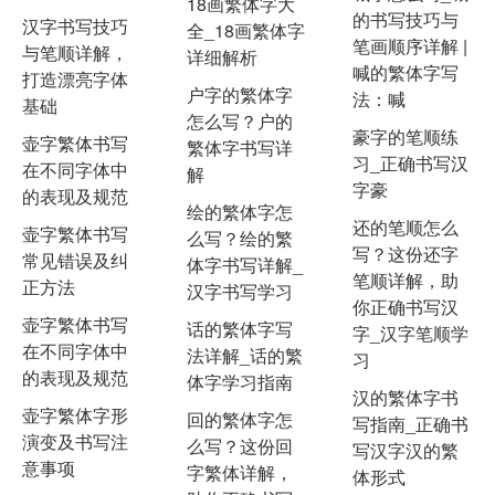
18画繁体字大
的书写技巧与
汉字书写技巧
全_18画繁体字
笔画顺序详解 |
与笔顺详解，
详细解析
喊的繁体字写
打造漂亮字体
户字的繁体字
法：喊
基础
怎么写？户的
豪字的笔顺练
壶字繁体书写
繁体字书写详
习_正确书写汉
在不同字体中
解
字豪
的表现及规范
绘的繁体字怎
还的笔顺怎么
壶字繁体书写
么写？绘的繁
写？这份还字
常见错误及纠
体字书写详解_
笔顺详解，助
正方法
汉字书写学习
你正确书写汉
壶字繁体书写
话的繁体字写
字_汉字笔顺学
在不同字体中
法详解_话的繁
习
的表现及规范
体字学习指南
汉的繁体字书
壶字繁体字形
回的繁体字怎
写指南_正确书
演变及书写注
么写？这份回
写汉字汉的繁
意事项
字繁体详解，
体形式