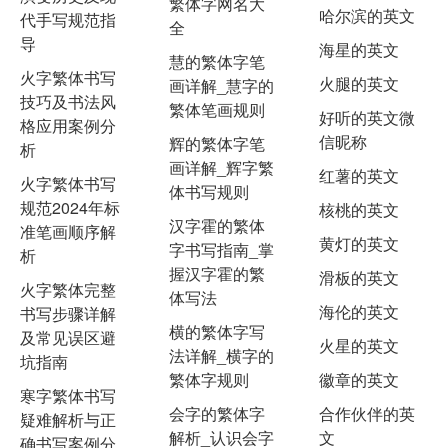
繁体字网名大
哈尔滨的英文
代手写规范指
全
导
海星的英文
慧的繁体字笔
火字繁体书写
火腿的英文
画详解_慧字的
技巧及书法风
繁体笔画规则
好听的英文微
格应用案例分
信昵称
辉的繁体字笔
析
画详解_辉字繁
红薯的英文
火字繁体书写
体书写规则
规范2024年标
核桃的英文
汉字霍的繁体
准笔画顺序解
黄灯的英文
字书写指南_掌
析
握汉字霍的繁
滑板的英文
火字繁体完整
体写法
海伦的英文
书写步骤详解
横的繁体字写
及常见误区避
火星的英文
法详解_横字的
坑指南
繁体字规则
徽章的英文
寒字繁体书写
会字的繁体字
合作伙伴的英
疑难解析与正
解析_认识会字
文
确书写案例分