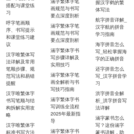
涵字繁体字笔
握汉字鹤的繁
搭配与课堂练
画规范与书写
体写法
习
要点深度剖析
航字拼音详解_
呼字笔画顺
涵字繁体字笔
汉字航的拼音
序、书写提示
画规范与书写
学习指南
和课堂练习建
要点深度剖析
议
海字拼音怎么
涵字繁体字书
写_轻松掌握海
汉字唯繁体写
写步骤详解及
字的正确拼音
法详解及常用
实用技巧
笔顺步骤、规
还字拼音怎么
涵字繁体字笔
范写法和易错
写_汉字拼音学
画全解析与书
提醒
习
写技巧指南
汉字唯繁体字
洪字拼音全解
涵字繁体字书
书写笔顺与结
析_洪字拼音写
写训练全流程
构拆解实用攻
法详解
2025年最新指
略
涵字篆书怎么
导
汉字唯繁体字
写？这份涵字
涵字繁体字书
标准书写方法
篆书详解，助