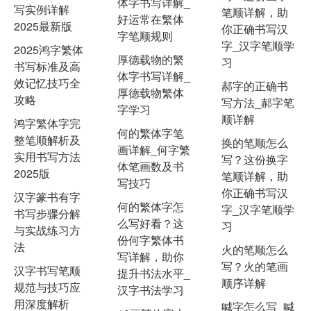
体字书写详解_
写实例详解
笔顺详解，助
好运常在繁体
2025最新版
你正确书写汉
字笔顺规则
字_汉字笔顺学
2025鸿字繁体
厚德载物的繁
习
书写标准及高
体字书写详解_
效记忆技巧全
郝字的正确书
厚德载物繁体
攻略
写方法_郝字笔
字学习
顺详解
鸿字繁体字完
何的繁体字笔
整笔顺解析及
换的笔顺怎么
画详解_何字繁
实用书写方法
写？这份换字
体笔画数及书
2025版
笔顺详解，助
写技巧
你正确书写汉
汉字篆书有字
何的繁体字怎
字_汉字笔顺学
书写步骤分解
么写好看？这
习
与实战练习方
份何字繁体书
法
火的笔顺怎么
写详解，助你
写？火的笔画
汉字书写笔顺
提升书法水平_
顺序详解
规范与技巧应
汉字书法学习
用深度解析
喊字怎么写_喊