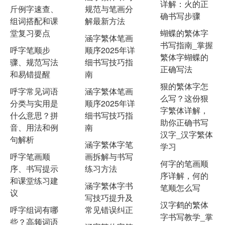
详解：火的正
斤例字速查、
规范与笔画分
确书写步骤
组词搭配和课
解最新方法
堂复习要点
蝴蝶的繁体字
涵字繁体笔画
书写指南_掌握
呼字笔顺步
顺序2025年详
繁体字蝴蝶的
骤、规范写法
细书写技巧指
正确写法
和易错提醒
南
狠的繁体字怎
呼字常见词语
涵字繁体笔画
么写？这份狠
分类与实用是
顺序2025年详
字繁体详解，
什么意思？拼
细书写技巧指
助你正确书写
音、用法和例
南
汉字_汉字繁体
句解析
涵字繁体字笔
学习
呼字笔画顺
画拆解与书写
何字的笔画顺
序、书写提示
练习方法
序详解，何的
和课堂练习建
涵字繁体字书
笔顺怎么写
议
写技巧提升及
汉字鹤的繁体
呼字组词有哪
常见错误纠正
字书写教学_掌
些？高频词语