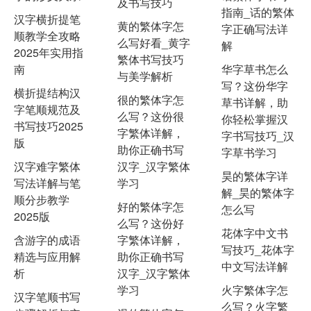
及书写技巧
指南_话的繁体
汉字横折提笔
黄的繁体字怎
字正确写法详
顺教学全攻略
么写好看_黄字
解
2025年实用指
繁体书写技巧
南
华字草书怎么
与美学解析
写？这份华字
横折提结构汉
很的繁体字怎
草书详解，助
字笔顺规范及
么写？这份很
你轻松掌握汉
书写技巧2025
字繁体详解，
字书写技巧_汉
版
助你正确书写
字草书学习
汉字难字繁体
汉字_汉字繁体
昊的繁体字详
写法详解与笔
学习
解_昊的繁体字
顺分步教学
好的繁体字怎
怎么写
2025版
么写？这份好
花体字中文书
含游字的成语
字繁体详解，
写技巧_花体字
精选与应用解
助你正确书写
中文写法详解
析
汉字_汉字繁体
学习
火字繁体字怎
汉字笔顺书写
么写？火字繁