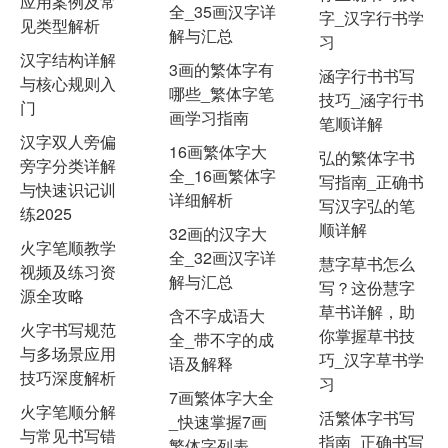
应用案例及常
全_35画汉字详
字_汉字行书学
见类型解析
解与汇总
习
汉字结构详解
3画的繁体字有
涵字行书书写
与核心规则入
哪些_繁体字笔
技巧_涵字行书
门
画学习指南
笔顺详解
汉字双人旁偏
16画繁体字大
弘的繁体字书
旁字分类详解
全_16画繁体字
写指南_正确书
与快速识记训
详细解析
写汉字弘的笔
练2025
顺详解
32画的汉字大
火字笔顺教学
全_32画汉字详
慧字草书怎么
视频及练习资
解与汇总
写？这份慧字
源全攻略
草书详解，助
含不字成语大
火字书写规范
你掌握草书技
全_带不字的成
与多场景应用
巧_汉字草书学
语及解释
技巧深度解析
习
7画繁体字大全
火字笔顺分解
活繁体字书写
_快速掌握7画
与常见书写错
指南_正确书写
繁体字列表