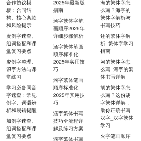
合作协议模
2025年最新版
海的繁体字怎
板：合同结
指南
么写？海字的
构、核心条款
繁体字解析与
涵字繁体字笔
和风险提示
书写技巧
画顺序2025年
虎例字速查、
详细步骤解析
还的繁体字解
组词搭配和课
析_繁体字学习
涵字繁体笔画
堂复习要点
指南
顺序标准化
虎例字整理、
2025年实用技
河的繁体字怎
识字方法与课
巧
么写_河字的繁
堂练习
体书写详解
涵字繁体笔画
学习必备同音
顺序标准化
胡的繁体字怎
字速查：常见
2025年实用技
么写？这份胡
例字、词语辨
巧
字繁体详解，
析和易错提醒
助你正确书写
涵字繁体书写
汉字_汉字繁体
加例字速查、
技巧全流程详
学习
组词搭配和课
解及练习方案
堂复习要点
火字笔画顺序
涵字繁体书写