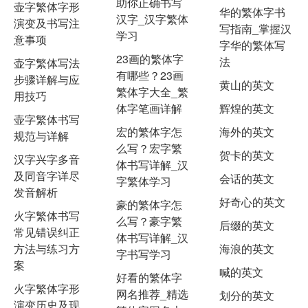
助你正确书写
壶字繁体字形
华的繁体字书
汉字_汉字繁体
演变及书写注
写指南_掌握汉
学习
意事项
字华的繁体写
23画的繁体字
法
壶字繁体写法
有哪些？23画
步骤详解与应
黄山的英文
繁体字大全_繁
用技巧
体字笔画详解
辉煌的英文
壶字繁体书写
宏的繁体字怎
海外的英文
规范与详解
么写？宏字繁
贺卡的英文
汉字兴字多音
体书写详解_汉
及同音字详尽
会话的英文
字繁体学习
发音解析
好奇心的英文
豪的繁体字怎
火字繁体书写
么写？豪字繁
后缀的英文
常见错误纠正
体书写详解_汉
方法与练习方
海浪的英文
字书写学习
案
喊的英文
好看的繁体字
火字繁体字形
网名推荐_精选
划分的英文
演变历史及现