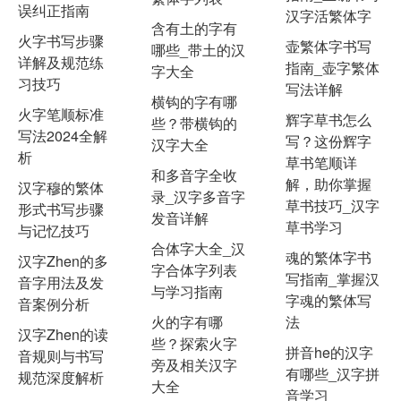
误纠正指南
汉字活繁体字
含有土的字有
火字书写步骤
壶繁体字书写
哪些_带土的汉
详解及规范练
指南_壶字繁体
字大全
习技巧
写法详解
横钩的字有哪
火字笔顺标准
辉字草书怎么
些？带横钩的
写法2024全解
写？这份辉字
汉字大全
析
草书笔顺详
和多音字全收
解，助你掌握
汉字穆的繁体
录_汉字多音字
草书技巧_汉字
形式书写步骤
发音详解
草书学习
与记忆技巧
合体字大全_汉
魂的繁体字书
汉字Zhen的多
字合体字列表
写指南_掌握汉
音字用法及发
与学习指南
字魂的繁体写
音案例分析
火的字有哪
法
汉字Zhen的读
些？探索火字
拼音he的汉字
音规则与书写
旁及相关汉字
有哪些_汉字拼
规范深度解析
大全
音学习