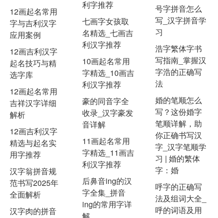
利字推荐
号字拼音怎么
12画起名常用
写_汉字拼音学
七画字女孩取
字与吉利汉字
习
名精选_七画吉
应用案例
利汉字推荐
浩字繁体字书
12画吉利汉字
写指南_掌握汉
10画起名常用
起名技巧与精
字浩的正确写
字精选_10画吉
选字库
法
利汉字推荐
12画起名常用
婚的笔顺怎么
豪的同音字全
吉祥汉字详细
写？这份婚字
收录_汉字豪发
解析
笔顺详解，助
音详解
12画吉利汉字
你正确书写汉
11画起名常用
精选与起名实
字_汉字笔顺学
字精选_11画吉
用字推荐
习 | 婚的繁体
利汉字推荐
字：婚
汉字翁拼音规
后鼻音ing的汉
范书写2025年
呼字的正确写
字全集_拼音
全面解析
法及组词大全_
ing的常用字详
呼的词语及用
汉字肉的拼音
解