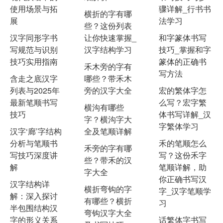
使用场景与拓
骤详解_行书书
横折的字有哪
展
法学习
些？这份列表
汉字同形字书
让你快速掌握_
和字篆体书写
写规范与识别
汉字结构学习
技巧_掌握和字
技巧实用指南
篆体的正确书
禾木旁的字有
写方法
含走之底汉字
哪些？带禾木
列表与2025年
旁的汉字大全
宏的繁体字怎
最新笔顺书写
么写？宏字繁
横沟有哪些
技巧
体书写详解_汉
字？横沟字大
字繁体学习
汉字‘廊’字结构
全及笔顺详解
分析与笔顺书
禾的笔顺怎么
禾旁的字有哪
写技巧深度讲
写？这份禾字
些？带禾的汉
解
笔顺详解，助
字大全
你正确书写汉
汉字结构详
横折弯钩的字
字_汉字笔顺学
解：深入探讨
有哪些？横折
习
半包围结构汉
弯钩汉字大全
字的形义关系
话繁体字书写