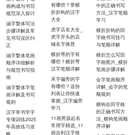
有哪些？带横
中的正确书写
画构成与书写
折折钩的汉字
方法_汉字笔顺
规范深入探讨
大全
学习
涵字繁体写法
虎字店名大全_
横折折钩的田
步骤详解及常
虎字开头的店
字格书写技巧
见书写误区纠
铺名字推荐
与笔顺详解
正
横折弯的字有
横折怎么写田
涵字繁体笔画
哪些？横折弯
字格图片_横折
顺序详细解析
汉字笔顺详解
笔画步骤详解
与规范书写指
南
禾字偏旁的字
会字笔画顺序
有哪些？这份
详解_会字的笔
涵字繁体字笔
列表让你快速
顺规则
画详解及书写
掌握_汉字偏旁
规则
横钩在田字格
学习
的正确书写方
汉字草书学字
11画男孩起名
法_横钩笔画顺
专项训练2025
常用字精选_11
序详解
年高效练习攻
画吉利汉字推
略