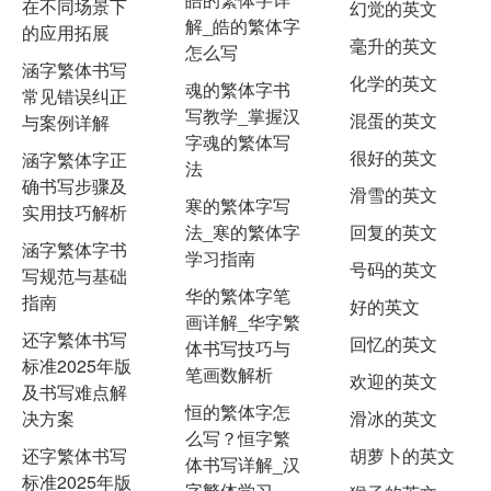
在不同场景下
幻觉的英文
解_皓的繁体字
的应用拓展
毫升的英文
怎么写
涵字繁体书写
化学的英文
魂的繁体字书
常见错误纠正
写教学_掌握汉
混蛋的英文
与案例详解
字魂的繁体写
很好的英文
涵字繁体字正
法
确书写步骤及
滑雪的英文
寒的繁体字写
实用技巧解析
法_寒的繁体字
回复的英文
涵字繁体字书
学习指南
号码的英文
写规范与基础
华的繁体字笔
指南
好的英文
画详解_华字繁
还字繁体书写
回忆的英文
体书写技巧与
标准2025年版
笔画数解析
欢迎的英文
及书写难点解
恒的繁体字怎
决方案
滑冰的英文
么写？恒字繁
还字繁体书写
胡萝卜的英文
体书写详解_汉
标准2025年版
字繁体学习