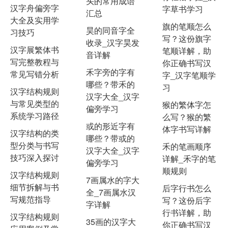
头的常用成语
汉字舟偏旁字
字草书学习
汇总
大全及实用学
旗的笔顺怎么
昊的同音字全
习技巧
写？这份旗字
收录_汉字昊发
汉字展繁体书
笔顺详解，助
音详解
写完整教程与
你正确书写汉
禾字旁的字有
常见写错分析
字_汉字笔顺学
哪些？带禾的
习
汉字结构规则
汉字大全_汉字
与常见类型的
猴的繁体字怎
偏旁学习
系统学习路径
么写？猴的繁
或的形近字有
体字书写详解
汉字结构的类
哪些？带或的
型分类与书写
禾的笔画顺序
汉字大全_汉字
技巧深入探讨
详解_禾字的笔
偏旁学习
顺规则
汉字结构规则
7画属水的字大
细节拆解与书
后字行书怎么
全_7画属水汉
写规范指导
写？这份后字
字详解
行书详解，助
汉字结构规则
35画的汉字大
你正确书写汉