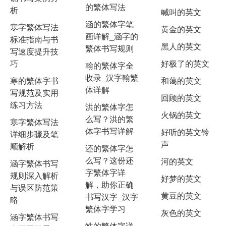
的繁体写法
析
喊叫的英文
涵的繁体字笔
寒字繁体写法
黄金的英文
画详解_涵字的
标准指南与书
黑人的英文
繁体书写规则
写速度提升技
巧
好极了的英文
翰的繁体字全
收录_汉字翰繁
寒的繁体字书
和蔼的英文
体详解
写规范及实用
回顾的英文
练习方法
洪的繁体字怎
火锅的英文
么写？洪的繁
寒字繁体写法
体字书写详解
好听的英文铃
详细步骤及笔
声
顺解析
还的繁体字怎
么写？这份还
河的英文
涵字繁体书写
字繁体字详
规则深入解析
好梦的英文
解，助你正确
与误区防范策
黄豆的英文
书写汉字_汉字
略
繁体字学习
灰色的英文
涵字繁体书写
皓的繁体字详