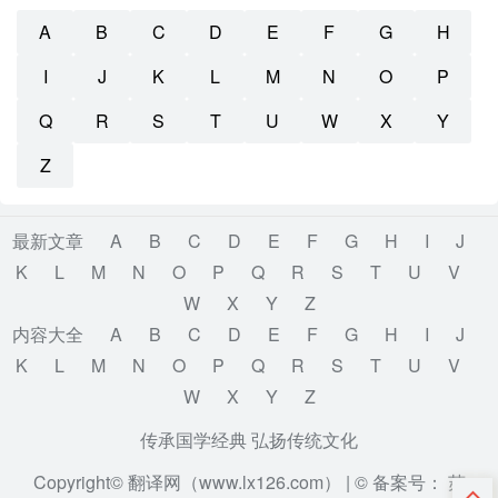
A
B
C
D
E
F
G
H
I
J
K
L
M
N
O
P
Q
R
S
T
U
W
X
Y
Z
最新文章
A
B
C
D
E
F
G
H
I
J
K
L
M
N
O
P
Q
R
S
T
U
V
W
X
Y
Z
内容大全
A
B
C
D
E
F
G
H
I
J
K
L
M
N
O
P
Q
R
S
T
U
V
W
X
Y
Z
传承国学经典 弘扬传统文化
Copyright© 翻译网（www.lx126.com） |
© 备案号： 苏