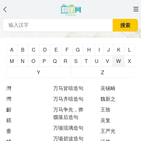
搜索
A
B
C
D
E
F
G
H
I
J
K
L
M
N
O
P
Q
R
S
T
U
V
W
X
Y
Z
灣
万马皆喑造句
吴锡畴
壪
万马齐喑造句
魏新之
齷
万马争先，骅
王致
骝落后造句
齆
吴复
万顷琉璃造句
斖
王严光
万顷碧波造句