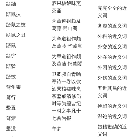
酒果核殽味烹
鼯鼬
完完全全的近
茶斋
鼯鼠技
义词
为章道祖颇及
鼯鼠之技
务虚的近义词
葛藤·踊山阁
鼯鼠之丑
外科的近义词
为章道祖作颇
鼯鼠
及葛藤 华藏庵
外交的近义词
鼯穷
为章道祖作颇
外在的近义词
及葛藤 锦薰閤
鼯猱
外因的近义词
卫卿叔自青旸
鼯技
外伤的近义词
寄诗一卷以饮
鹜角黍
五世其昌的近
酒果核殽味烹
义词
茶斋戒清修伤
鹜行
时等为题皆纪
挽留的近义词
鹜置
一时之事凡十
温饱的近义词
鹜溏
七首为报
餵糟歠醨的近
鹜没
午梦
义词