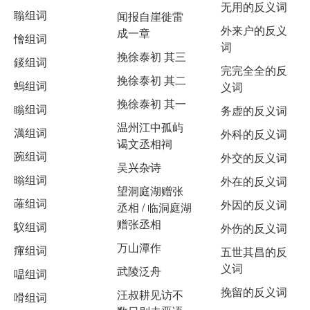
无用的反义词
聬组词
闻报自崖徙雷
外来户的反义
成一章
懀组词
词
挽徐泰初 其三
錽组词
完完全全的反
挽徐泰初 其二
螐组词
义词
挽徐泰初 其一
瞈组词
务虚的反义词
温州江中孤屿
澫组词
外科的反义词
谒文丞相祠
踠组词
外交的反义词
吴兴杂诗
暡组词
外在的反义词
望洞庭湖赠张
蓶组词
外因的反义词
丞相 / 临洞庭湖
赠张丞相
馼组词
外伤的反义词
万山潭作
瘒组词
五世其昌的反
义词
武陵泛舟
嗢组词
挽留的反义词
汪叔耕见访不
嗗组词