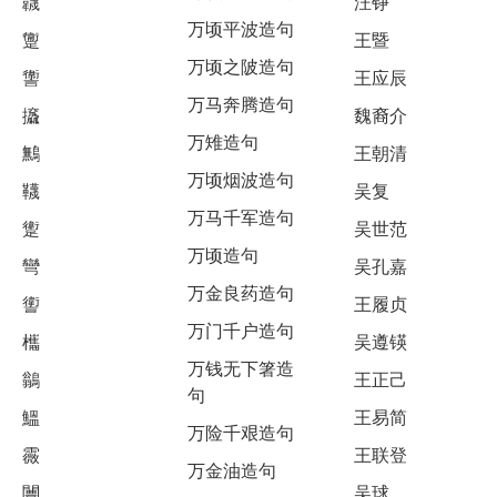
韤
汪铮
万顷平波造句
躛
王暨
万顷之陂造句
讏
王应辰
万马奔腾造句
攨
魏裔介
万雉造句
鷡
王朝清
万顷烟波造句
韈
吴复
万马千军造句
躗
吴世范
万顷造句
彎
吴孔嘉
万金良药造句
讆
王履贞
万门千户造句
欈
吴遵锳
万钱无下箸造
鶲
王正己
句
鰮
王易简
万险千艰造句
霺
王联登
万金油造句
闦
吴球