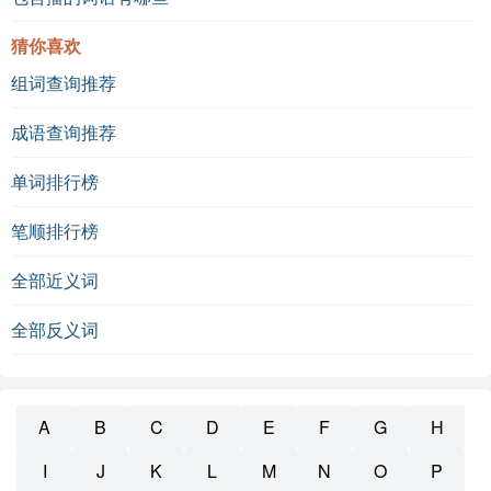
猜你喜欢
组词查询推荐
成语查询推荐
单词排行榜
笔顺排行榜
全部近义词
全部反义词
A
B
C
D
E
F
G
H
I
J
K
L
M
N
O
P