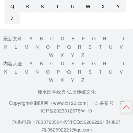
Q
R
S
T
U
W
X
Y
Z
最新文章
A
B
C
D
E
F
G
H
I
J
K
L
M
N
O
P
Q
R
S
T
U
V
W
X
Y
Z
内容大全
A
B
C
D
E
F
G
H
I
J
K
L
M
N
O
P
Q
R
S
T
U
V
W
X
Y
Z
传承国学经典 弘扬传统文化
Copyright© 翻译网（www.lx126.com） |
© 备案号： 苏
ICP备2023012678号-10
联系电话:17633723504 投诉QQ:362692221 联系邮
箱:362692221@qq.com