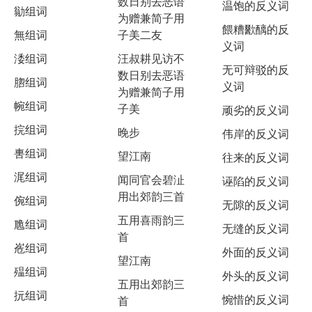
数日别去恶语
温饱的反义词
勜组词
为赠兼简子用
餵糟歠醨的反
無组词
子美二友
义词
涹组词
汪叔耕见访不
无可辩驳的反
数日别去恶语
脗组词
义词
为赠兼简子用
帵组词
子美
顽劣的反义词
捖组词
晚步
伟岸的反义词
軎组词
望江南
往来的反义词
浘组词
闻同官会碧沚
诬陷的反义词
用出郊韵三首
倇组词
无隙的反义词
五用喜雨韵三
卼组词
无缝的反义词
首
峞组词
外面的反义词
望江南
殟组词
外头的反义词
五用出郊韵三
抏组词
惋惜的反义词
首