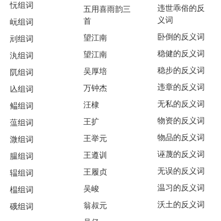
忨组词
违世乖俗的反
五用喜雨韵三
义词
首
岏组词
卧倒的反义词
望江南
刓组词
稳健的反义词
望江南
汍组词
稳步的反义词
吴厚培
阢组词
违章的反义词
万钟杰
兦组词
无私的反义词
汪棣
鳁组词
物资的反义词
王扩
蕰组词
物品的反义词
王举元
溦组词
诬蔑的反义词
王遵训
腽组词
无误的反义词
王履贞
辒组词
温习的反义词
吴峻
榅组词
沃土的反义词
翁叔元
硪组词