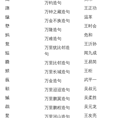
万钧造句
躌
王正功
万钟之藏造句
饖
温革
万金不换造句
犩
王时会
万隆造句
鰞
危和
万难造句
鶩
王沂孙
万里犹比邻造
鰛
闻九成
句
覹
王易简
万里比邻造句
鰃
王秬
万里长城造句
蘶
武平一
万金造句
顡
吴叔元
万里迢迢造句
鰄
吴柔胜
万里鹏翼造句
鵡
吴元龙
万里鹏程造句
騖
王友亮
万里河山造句