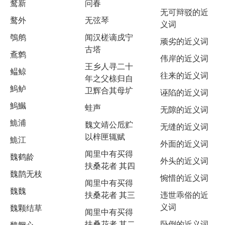
鹜新
问春
无可辩驳的近
鹜外
无弦琴
义词
鴮鸼
闻汉槎谪戍宁
顽劣的近义词
古塔
鴍鹩
伟岸的近义词
王乡人寻二十
鳁鲸
往来的近义词
年之父榇归自
鰞鲈
卫辉合其母圹
诬陷的近义词
鰞鱡
蛙声
无隙的近义词
鮠浦
魏文靖公卮贮
无缝的近义词
以梓匣辄赋
鮠江
外面的近义词
闻里中有买得
魏鹤龄
外头的近义词
扶桑花者 其四
魏鹊无枝
惋惜的近义词
闻里中有买得
魏魏
扶桑花者 其三
违世乖俗的近
义词
魏颗结草
闻里中有买得
扶桑花者 其二
卧倒的近义词
魏阙心