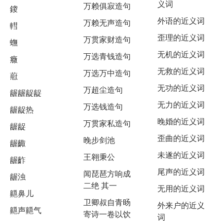
义词
万赖俱寂造句
鎫
外语的近义词
万赖无声造句
轊
歪理的近义词
万贯家财造句
蟱
无机的近义词
万选青钱造句
癓
无救的近义词
万选万中造句
藯
无功的近义词
万超尘造句
龌龌龊龊
无力的近义词
万选钱造句
龌龊热
晚婚的近义词
万贯家私造句
龌龊
歪曲的近义词
晚步剑池
龌齱
未遂的近义词
王翱秉公
龌齚
尾声的近义词
闻琵琶方响成
龌浊
二绝 其一
无用的近义词
齆鼻儿
卫卿叔自青旸
外来户的近义
齆声齆气
寄诗一卷以饮
词