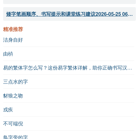
矮字笔画顺序、书写提示和课堂练习建议
2026-05-25 06:04:33
精准推荐
洁身自好
由枿
易的繁体字怎么写？这份易字繁体详解，助你正确书写汉字_汉字繁体学习
三点水的字
豺狼之吻
戎疾
不可端倪
鳥字旁的字