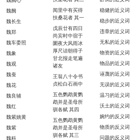
闻里中有买得
稳健的近义词
魏阙
扶桑花者 其一
稳步的近义词
魏长生
戊辰廿有四日
违章的近义词
魏郑
尚宾时中宿于
无私的近义词
魏车委照
圜夜大风雨冰
厚尺诘朝得子
物资的近义词
魏象
甘北报走笔遍
物品的近义词
魏观
诸友
诬蔑的近义词
魏蚕
王翁八十令书
贞松白石画中
无误的近义词
魏花
五色鹦鹉黄鹦
温习的近义词
魏良辅
鹉并是圣母所
沃土的近义词
魏红
驯各赋 其四
婉约的反义词
魏紫姚黄
五色鹦鹉黄鹦
物质的反义词
魏紫
鹉并是圣母所
驯各赋 其三
问题的反义词
魏科