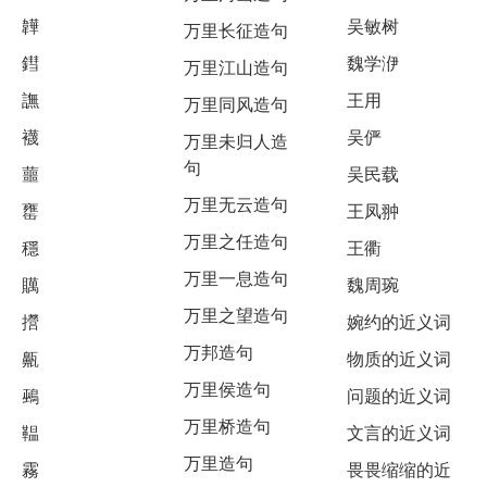
韡
吴敏树
万里长征造句
鏏
魏学洢
万里江山造句
譕
王用
万里同风造句
襪
吴俨
万里未归人造
句
蘁
吴民载
万里无云造句
罋
王凤翀
万里之任造句
穩
王衢
万里一息造句
贎
魏周琬
万里之望造句
攚
婉约的近义词
万邦造句
齀
物质的近义词
万里侯造句
鵐
问题的近义词
万里桥造句
鞰
文言的近义词
万里造句
霧
畏畏缩缩的近