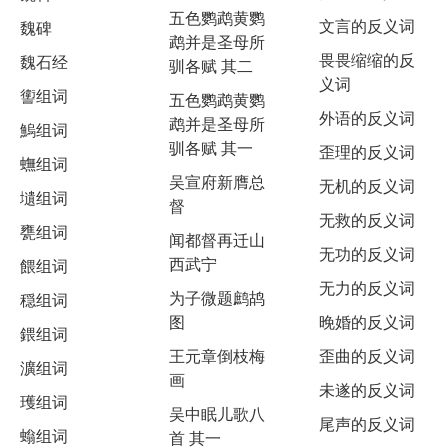
五色鹦鹉黄鹦
文言的反义词
魏碑
鹉并是圣母所
畏畏缩缩的反
魏石经
驯各赋 其二
义词
讆组词
五色鹦鹉黄鹦
外语的反义词
鹉并是圣母所
鰞组词
驯各赋 其一
歪理的反义词
蟱组词
吴宣府新膺总
无机的反义词
壝组词
督
无救的反义词
甕组词
闻都督再迁山
无功的反义词
西武宁
餵组词
无力的反义词
为子微题鹧鸪
穏组词
图
晚婚的反义词
鍡组词
王元章倒枝梅
歪曲的反义词
瀇组词
画
未遂的反义词
瓁组词
吴中眠儿歌八
尾声的反义词
螉组词
首 其一