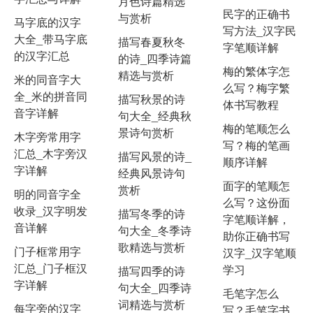
月色诗篇精选
民字的正确书
与赏析
马字底的汉字
写方法_汉字民
大全_带马字底
描写春夏秋冬
字笔顺详解
的汉字汇总
的诗_四季诗篇
梅的繁体字怎
精选与赏析
米的同音字大
么写？梅字繁
全_米的拼音同
描写秋景的诗
体书写教程
音字详解
句大全_经典秋
梅的笔顺怎么
景诗句赏析
木字旁常用字
写？梅的笔画
汇总_木字旁汉
描写风景的诗_
顺序详解
字详解
经典风景诗句
面字的笔顺怎
赏析
明的同音字全
么写？这份面
收录_汉字明发
描写冬季的诗
字笔顺详解，
音详解
句大全_冬季诗
助你正确书写
歌精选与赏析
门子框常用字
汉字_汉字笔顺
汇总_门子框汉
学习
描写四季的诗
字详解
句大全_四季诗
毛笔字怎么
词精选与赏析
每字旁的汉字
写？毛笔字书