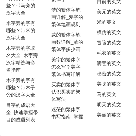
目前的英文
些？带马旁的
梦的繁体字笔
美元的英文
汉字大全
画详解_梦字的
米的英文
米字旁的字有
繁体笔画规则
哪些？带米的
模仿的英文
蒙的繁体字笔
汉字大全
画数详解_蒙的
冒险的英文
木字旁的字取
繁体字多少画
毛衣的英文
名大全_木字旁
美字的繁体字
汉字精选与命
满意的英文
怎么写？美字
名指南
秘密的英文
繁体书写详解
木子旁的字有
美味的英文
买卖的繁体字_
哪些？带木子
认识买卖的繁
马的英文
旁的汉字大全
体写法
明天的英文
目字的成语大
迷茫的繁体字
全_快速掌握带
美丽的英文
书写指南_掌握
目的成语列表