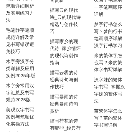
笔顺详细解析
一字笔画顺序
描写云的现代
及实用练习方
详解
诗_云的现代诗
法
精选与创作技
梦字行书怎么
毛笔静字笔顺
巧
写？梦的行书
规范详解及常
笔画顺序详解_
描写家乡的现
见书写错误避
汉字行书学习
代诗_家乡情怀
免技巧
的现代诗创作
米的繁体字怎
木字旁汉字分
指南
么写？米的繁
类详解及应用
体字书写详解
描写云雾的诗_
实例2025年版
经典诗句与创
汉字妹的繁体
木字旁常用汉
作技巧
字书写_掌握汉
字汇总及书写
字妹的繁体写
描写暴雨的诗_
规范2025版
法
经典暴雨诗句
美观汉字书写
赏析
苗繁体字怎么
案例与笔顺优
写？苗的繁体
描写荷花的诗
化实操方法
字书写详解
有哪些_经典荷