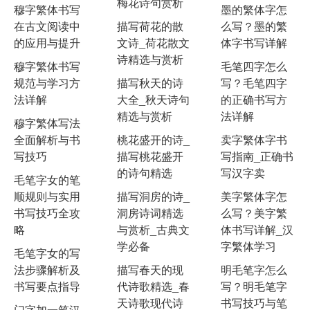
梅花诗句赏析
穆字繁体书写
墨的繁体字怎
在古文阅读中
描写荷花的散
么写？墨的繁
的应用与提升
文诗_荷花散文
体字书写详解
诗精选与赏析
穆字繁体书写
毛笔四字怎么
规范与学习方
描写秋天的诗
写？毛笔四字
法详解
大全_秋天诗句
的正确书写方
精选与赏析
法详解
穆字繁体写法
全面解析与书
桃花盛开的诗_
卖字繁体字书
写技巧
描写桃花盛开
写指南_正确书
的诗句精选
写汉字卖
毛笔字女的笔
顺规则与实用
描写洞房的诗_
美字繁体字怎
书写技巧全攻
洞房诗词精选
么写？美字繁
略
与赏析_古典文
体书写详解_汉
学必备
字繁体学习
毛笔字女的写
法步骤解析及
描写春天的现
明毛笔字怎么
书写要点指导
代诗歌精选_春
写？明毛笔字
天诗歌现代诗
书写技巧与笔
门字加一笔汉