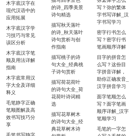
木字底汉字在
的诗_四季美景
写？弥的繁体
现代汉语中的
诗句精选
字书写详解_汉
应用拓展
字书写学习
描写秋天落叶
木字底汉字学
的诗_秋天落叶
密字行书怎么
习技巧与常见
诗句赏析与创
写？密字行书
误区分析
作指南
笔画顺序详解
木字底汉字笔
描写桃子的诗
目字的拼音怎
顺及用法详解
句大全_经典桃
么写？这份目
指南
子诗句赏析
字拼音详解，
木字底常用汉
助你正确发音_
描写荷花荷叶
字大全及详细
汉字拼音学习
的诗句大全_荷
释义
花荷叶诗词精
面字笔顺怎么
毛笔静字正确
选
写？面字笔画
笔顺图解及高
顺序详解_汉字
描写花草树木
效书写技巧分
笔顺学习
的诗句大全_经
享
典花草树木诗
毛笔的一字怎
毛笔书写静字
句赏析
么写？毛笔的