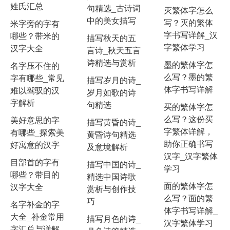
姓氏汇总
句精选_古诗词
灭繁体字怎么
中的美女描写
写？灭的繁体
米字旁的字有
字书写详解_汉
哪些？带米的
描写秋天的五
字繁体学习
汉字大全
言诗_秋天五言
诗精选与赏析
墨的繁体字怎
名字压不住的
么写？墨的繁
字有哪些_常见
描写岁月的诗_
体字书写详解
难以驾驭的汉
岁月如歌的诗
字解析
句精选
买的繁体字怎
么写？这份买
美好意思的字
描写黄昏的诗_
字繁体详解，
有哪些_探索美
黄昏诗句精选
助你正确书写
好寓意的汉字
及意境解析
汉字_汉字繁体
目部首的字有
描写中国的诗_
学习
哪些？带目的
精选中国诗歌
面的繁体字怎
汉字大全
赏析与创作技
么写？面的繁
巧
名字补金的字
体字书写详解_
大全_补金常用
描写月色的诗_
汉字繁体学习
字汇总与详解