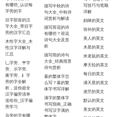
有哪些_认识每
写技巧与笔顺
描写中秋的诗
字旁的字
详解
句大全_中秋诗
词赏析与解读
目字部首的汉
妈咪的英文
字大全_带目字
描写荷花的诗
弥补的英文
旁的汉字汇总
有哪些？荷花
美人的英文
诗句大全及赏
木性字大全_木
析
木星的英文
性汉字详解与
汇总
描写雨的诗句
米老鼠的英文
大全_经典雨景
乚字旁、肀字
摩天轮的英文
诗句赏析
旁、示字旁、
每日的英文
黹字旁、糹字
暮的繁体字怎
旁的字全解
么写？暮的繁
满天星的英文
析，这份超全
体字书写详解
迷茫的英文
汉字偏旁清单
满字的繁体字
送给你_汉字偏
默认的英文
书写指南_正确
旁学习
美女的英文
书写汉字满的
马旁的字有哪
繁体字