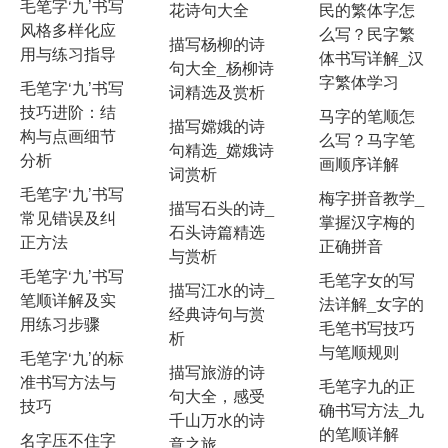
毛笔字‘九’书写
花诗句大全
民的繁体字怎
风格多样化应
么写？民字繁
描写杨柳的诗
用与练习指导
体书写详解_汉
句大全_杨柳诗
字繁体学习
毛笔字‘九’书写
词精选及赏析
技巧进阶：结
马字的笔顺怎
描写嫦娥的诗
构与点画细节
么写？马字笔
句精选_嫦娥诗
分析
画顺序详解
词赏析
毛笔字‘九’书写
梅字拼音教学_
描写石头的诗_
常见错误及纠
掌握汉字梅的
石头诗篇精选
正方法
正确拼音
与赏析
毛笔字‘九’书写
毛笔字女的写
描写江水的诗_
笔顺详解及实
法详解_女字的
经典诗句与赏
用练习步骤
毛笔书写技巧
析
与笔顺规则
毛笔字‘九’的标
描写旅游的诗
准书写方法与
毛笔字九的正
句大全，感受
技巧
确书写方法_九
千山万水的诗
的笔顺详解
名字压不住字
意之旅