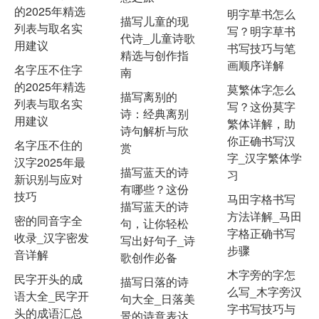
的2025年精选
明字草书怎么
描写儿童的现
列表与取名实
写？明字草书
代诗_儿童诗歌
用建议
书写技巧与笔
精选与创作指
画顺序详解
名字压不住字
南
的2025年精选
莫繁体字怎么
描写离别的
列表与取名实
写？这份莫字
诗：经典离别
用建议
繁体详解，助
诗句解析与欣
你正确书写汉
名字压不住的
赏
字_汉字繁体学
汉字2025年最
描写蓝天的诗
习
新识别与应对
有哪些？这份
技巧
马田字格书写
描写蓝天的诗
方法详解_马田
密的同音字全
句，让你轻松
字格正确书写
收录_汉字密发
写出好句子_诗
步骤
音详解
歌创作必备
木字旁的字怎
民字开头的成
描写日落的诗
么写_木字旁汉
语大全_民字开
句大全_日落美
字书写技巧与
头的成语汇总
景的诗意表达