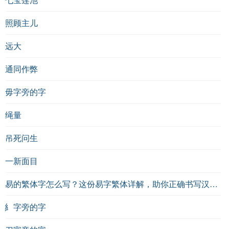
照顾主儿
远大
通同作弊
毋字旁的字
绳量
吊死问生
一新面目
易的繁体字怎么写？这份易字繁体详解，助你正确书写汉字_汉字繁体学习
糹字旁的字