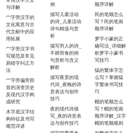
例
顺序详解
与详解
描写儿童活动
民的笔顺怎么
宀字旁汉字的
的诗_儿童活动
写？民的笔画
文化寓意与古
诗句精选与赏
顺序详解
代文献中的应
析
用拓展
梦字小篆的正
描写穷人的诗_
确写法_详细解
宀字旁汉字书
不耕而食的例
析梦字小篆书
写规范及常见
句赏析与含义
写技巧
易错字纠正方
解析
法
猛的繁体字怎
描写夜景的现
么写？掌握猛
宀字旁偏旁部
代诗_夜晚的诗
字繁体书写技
首的演变历史
意表达与创作
巧
及现代汉字构
技巧
成研究
帽的笔顺怎么
夜的现代诗描
写？帽的笔画
木字底汉字结
写_夜的诗意表
顺序详解_汉字
构特征及书写
达与创作技巧
帽的笔顺规则
规范详述
描写四季景色
弥繁体字怎么