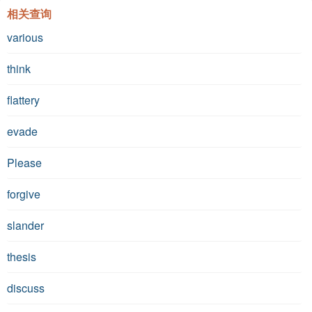
相关查询
various
think
flattery
evade
Please
forgive
slander
thesis
discuss