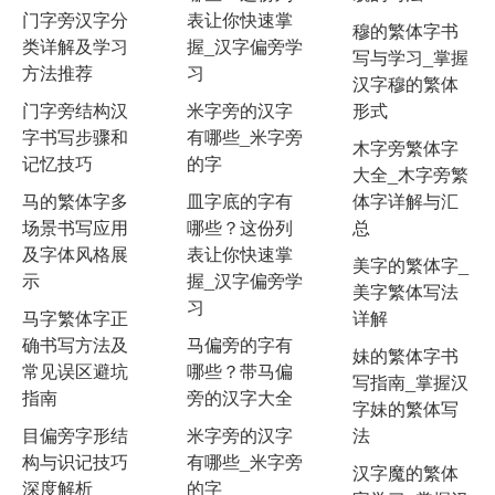
门字旁汉字分
表让你快速掌
穆的繁体字书
类详解及学习
握_汉字偏旁学
写与学习_掌握
方法推荐
习
汉字穆的繁体
门字旁结构汉
米字旁的汉字
形式
字书写步骤和
有哪些_米字旁
木字旁繁体字
记忆技巧
的字
大全_木字旁繁
马的繁体字多
皿字底的字有
体字详解与汇
场景书写应用
哪些？这份列
总
及字体风格展
表让你快速掌
美字的繁体字_
示
握_汉字偏旁学
美字繁体写法
习
马字繁体字正
详解
确书写方法及
马偏旁的字有
妹的繁体字书
常见误区避坑
哪些？带马偏
写指南_掌握汉
指南
旁的汉字大全
字妹的繁体写
目偏旁字形结
米字旁的汉字
法
构与识记技巧
有哪些_米字旁
汉字魔的繁体
深度解析
的字