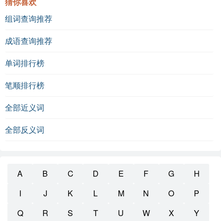
猜你喜欢
组词查询推荐
成语查询推荐
单词排行榜
笔顺排行榜
全部近义词
全部反义词
A
B
C
D
E
F
G
H
I
J
K
L
M
N
O
P
Q
R
S
T
U
W
X
Y