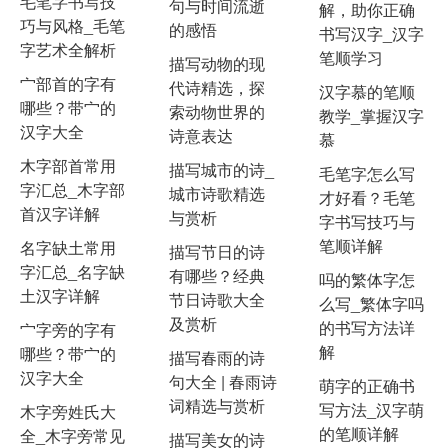
毛笔字书写技
句与时间流逝
解，助你正确
巧与风格_毛笔
的感悟
书写汉字_汉字
字艺术全解析
笔顺学习
描写动物的现
宀部首的字有
代诗精选，探
汉字慕的笔顺
哪些？带宀的
索动物世界的
教学_掌握汉字
汉字大全
诗意表达
慕
木字部首常用
描写城市的诗_
毛笔字怎么写
字汇总_木字部
城市诗歌精选
才好看？毛笔
首汉字详解
与赏析
字书写技巧与
笔顺详解
名字缺土常用
描写节日的诗
字汇总_名字缺
有哪些？经典
吗的繁体字怎
土汉字详解
节日诗歌大全
么写_繁体字吗
及赏析
的书写方法详
宀字旁的字有
解
哪些？带宀的
描写春雨的诗
汉字大全
句大全 | 春雨诗
萌字的正确书
词精选与赏析
写方法_汉字萌
木字旁姓氏大
的笔顺详解
全_木字旁常见
描写美女的诗