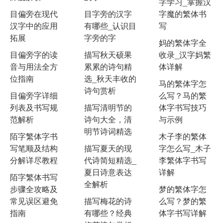
字学习_掌握汉
目偏旁在现代
目字旁的汉字
字魔的繁体书
汉字中的应用
有哪些_认识目
写
拓展
字旁的字
妈的繁体字全
目偏旁字的读
描写秋天硕果
收录_汉字妈繁
音与用法全方
累累的诗句精
体详解
位指南
选_秋天丰收的
马的繁体字怎
诗句赏析
目偏旁字详细
么写？马的繁
列表及书写规
描写清明节的
体字书写技巧
范解析
诗句大全，清
与示例
明节诗词精选
陌字繁体字书
木子李的繁体
写笔顺及结构
描写夏天的现
字怎么写_木子
分解详尽教程
代诗简短精选_
李繁体字书写
夏日诗意表达
详解
陌字繁体书写
全解析
步骤全攻略及
梦的繁体字怎
常见误区避免
描写梅花的诗
么写？梦的繁
指南
有哪些？经典
体字书写详解