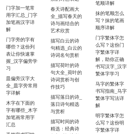
笔顺详解
门字加一笔常
春天诗配画大
抹的笔顺怎么
用字汇总_门字
全_描写春天的
写？抹的笔画
加笔画汉字详
诗与画结合的
顺序详解
解
艺术欣赏
门字繁体字怎
门字旁的字有
描写白云的诗
么写？这份门
哪些？这份列
句精选_白云的
字繁体字详
表让你快速掌
诗词名句赏析
解，助你正确
握_汉字偏旁学
描写荷叶的诗
书写汉字_汉字
习
句大全_荷叶的
繁体字学习
皿偏旁汉字大
诗词赏析与创
马字的繁体字
全_皿字旁常用
作技巧
书写指南_马字
字详解
描写落日的诗_
繁体字写法详
木字在下面的
落日诗句精选
解
字有哪些_木字
与赏析
明字繁体字怎
加笔画常用字
描写时间的诗
么写？这份明
汇总
精选：经典诗
字繁体字详