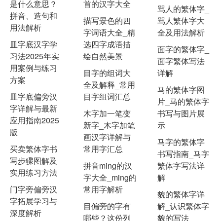
是什么意思？
首的汉字大全
骂人的繁体字_
拼音、造句和
描写景色的四
骂人繁体字大
用法解析
字词语大全_精
全及用法解析
皿字底汉字学
选四字成语描
面字的繁体字_
习法2025年实
绘自然美景
面字繁体写法
用案例与练习
目字的组词大
详解
方案
全及解释_常用
马的繁体字图
皿字底偏旁汉
目字组词汇总
片_马的繁体字
字详解与最新
木字加一笔变
书写与图片展
应用指南2025
新字_木字加笔
示
版
画汉字详解与
马字的繁体字
买卖繁体字书
常用字汇总
书写指南_马字
写步骤图解及
拼音ming的汉
繁体字写法详
实用练习方法
字大全_ming的
解
门字旁偏旁汉
常用字解析
貌的繁体字详
字拓展学习与
目偏旁的字有
解_认识繁体字
深度解析
哪些？这份列
貌的写法