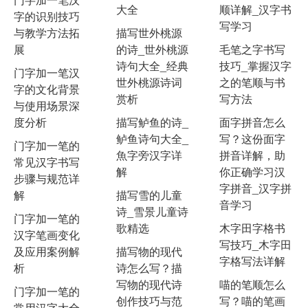
大全
顺详解_汉字书
字的识别技巧
写学习
与教学方法拓
描写世外桃源
展
的诗_世外桃源
毛笔之字书写
诗句大全_经典
技巧_掌握汉字
门字加一笔汉
世外桃源诗词
之的笔顺与书
字的文化背景
赏析
写方法
与使用场景深
度分析
描写鲈鱼的诗_
面字拼音怎么
鲈鱼诗句大全_
写？这份面字
门字加一笔的
魚字旁汉字详
拼音详解，助
常见汉字书写
解
你正确学习汉
步骤与规范详
字拼音_汉字拼
解
描写雪的儿童
音学习
诗_雪景儿童诗
门字加一笔的
歌精选
木字田字格书
汉字笔画变化
写技巧_木字田
及应用案例解
描写物的现代
字格写法详解
析
诗怎么写？描
写物的现代诗
喵的笔顺怎么
门字加一笔的
创作技巧与范
写？喵的笔画
常用汉字大全