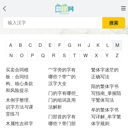
搜索
A
B
C
D
E
F
G
H
J
K
L
M
N
O
P
Q
R
S
T
W
X
Y
Z
买卖合同模
宀字旁的字有
繁体字迷茫的
板：合同结
哪些？带宀的
正确写法
构、核心条款
汉字大全
陌的繁体字书
和风险提示
门的字有哪些_
写指南_掌握陌
木例字整理、
门的组词及用
字繁体写法
识字方法与课
法解析
牟的繁体字书
堂练习
门部首的字有
写详解_牟字繁
木属性吉祥字
哪些？带门部
体字规则