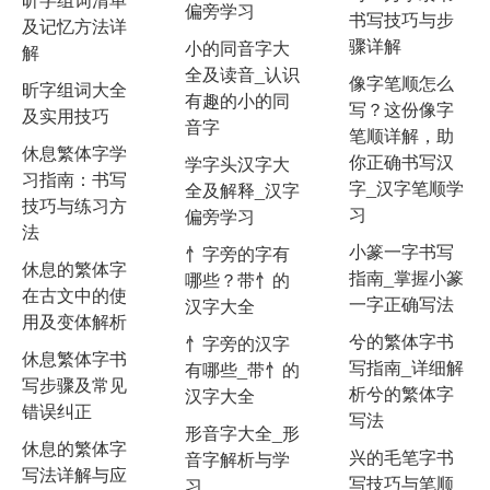
偏旁学习
书写技巧与步
及记忆方法详
骤详解
小的同音字大
解
全及读音_认识
像字笔顺怎么
昕字组词大全
有趣的小的同
写？这份像字
及实用技巧
音字
笔顺详解，助
休息繁体字学
你正确书写汉
学字头汉字大
习指南：书写
字_汉字笔顺学
全及解释_汉字
技巧与练习方
习
偏旁学习
法
小篆一字书写
忄字旁的字有
休息的繁体字
指南_掌握小篆
哪些？带忄的
在古文中的使
一字正确写法
汉字大全
用及变体解析
兮的繁体字书
忄字旁的汉字
休息繁体字书
写指南_详细解
有哪些_带忄的
写步骤及常见
析兮的繁体字
汉字大全
错误纠正
写法
形音字大全_形
休息的繁体字
兴的毛笔字书
音字解析与学
写法详解与应
写技巧与笔顺
习