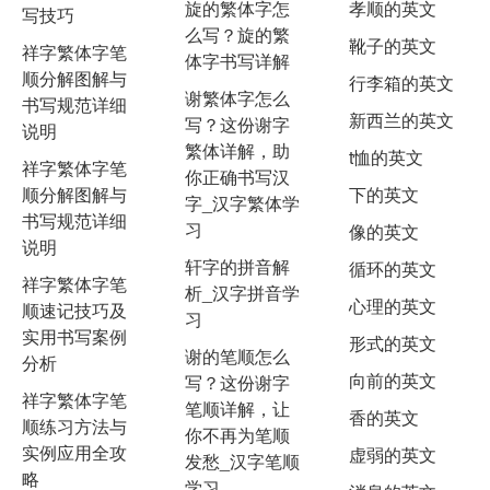
旋的繁体字怎
孝顺的英文
写技巧
么写？旋的繁
靴子的英文
祥字繁体字笔
体字书写详解
顺分解图解与
行李箱的英文
谢繁体字怎么
书写规范详细
新西兰的英文
写？这份谢字
说明
繁体详解，助
t恤的英文
祥字繁体字笔
你正确书写汉
顺分解图解与
下的英文
字_汉字繁体学
书写规范详细
习
像的英文
说明
轩字的拼音解
循环的英文
祥字繁体字笔
析_汉字拼音学
心理的英文
顺速记技巧及
习
实用书写案例
形式的英文
谢的笔顺怎么
分析
向前的英文
写？这份谢字
祥字繁体字笔
笔顺详解，让
香的英文
顺练习方法与
你不再为笔顺
实例应用全攻
虚弱的英文
发愁_汉字笔顺
略
学习