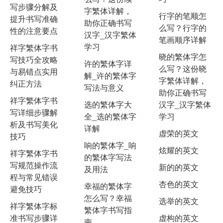
写步骤分解及
字繁体详解，
行字的笔顺怎
提升书写准确
助你正确书写
么写？行字的
性的注意要点
汉字_汉字繁体
笔画顺序详解
学习
祥字繁体字书
晓的繁体字怎
写技巧全攻略
许的繁体字详
么写？这份晓
与易错点实用
解_许的繁体字
字繁体详解，
纠正方法
写法与意义
助你正确书写
祥字繁体字书
选的繁体字大
汉字_汉字繁体
写详细步骤解
全_选的繁体字
学习
析及书写美化
详解
虚荣的英文
技巧
响的繁体字_响
炫耀的英文
祥字繁体字书
的繁体字写法
写规范操作流
新的的英文
及用法
程与常见错误
杏色的英文
幸福的繁体字
避免技巧
怎么写？幸福
选举的英文
祥字繁体字标
繁体字书写指
准书写步骤详
虚构的英文
南