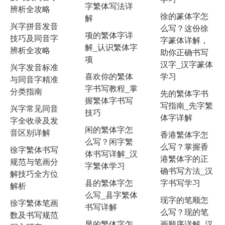
字繁体写法详
辨析全攻略
徐的篆体字怎
解
兴字拼音发音
么写？这份徐
项的繁体字详
技巧及同音字
字篆体详解，
解_认识繁体字
辨析全攻略
助你正确书写
项
汉字_汉字篆体
兴字发音标准
喜欢你的繁体
学习
与同音字精准
字书写教程_掌
分类指南
先的繁体字书
握繁体字书写
写指南_先字繁
兴字常见同音
技巧
体字详解
字全收录及发
闲的繁体字怎
音区别详解
香港繁体字怎
么写？闲字繁
么写？掌握香
徐字繁体书写
体书写详解_汉
港繁体字的正
规范与笔画分
字繁体学习
确书写方法_汉
解技巧全方位
县的繁体字怎
字书写学习
解析
么写_县字繁体
现字的笔顺怎
徐字繁体笔画
书写详解
么写？现的笔
数及书写规范
显的繁体字怎
画顺序详解_汉