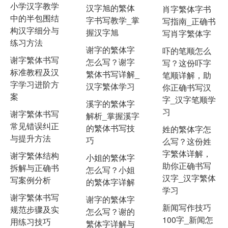
小学汉字教学
汉字旭的繁体
肖字繁体字书
中的半包围结
字书写教学_掌
写指南_正确书
构汉字细分与
握汉字旭
写肖字繁体字
练习方法
谢字的繁体字
吓的笔顺怎么
谢字繁体书写
怎么写？谢字
写？这份吓字
标准教程及汉
繁体书写详解_
笔顺详解，助
字学习进阶方
汉字繁体学习
你正确书写汉
案
字_汉字笔顺学
溪字的繁体字
习
谢字繁体书写
解析_掌握溪字
常见错误纠正
的繁体书写技
姓的繁体字怎
与提升方法
巧
么写？这份姓
字繁体详解，
谢字繁体结构
小姐的繁体字
助你正确书写
拆解与正确书
怎么写？小姐
汉字_汉字繁体
写案例分析
的繁体字详解
学习
谢字繁体书写
谢字的繁体字
新闻写作技巧
规范步骤及实
怎么写？谢的
100字_新闻怎
用练习技巧
繁体字详解与