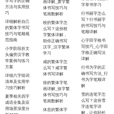
学写字的正确
画详解_萧字繁
字草书学习
方法与实用技
体书写技巧与
巧
行书丽字怎么
笔画数解析
写？行书丽字
详细解析自己
校的繁体字怎
的书写技巧与
的繁体字书写
么写？这份校
笔顺详解
技巧与笔顺规
字繁体详解，
范指南
心字田字格书
助你正确书写
写技巧_心字田
汉字_汉字繁体
小学阶段折文
字格正确写法
学习
头偏旁汉字教
详解
学案例与练习
咸的繁体字怎
方案
行书为字的正
么写？咸字繁
确书写方法_行
体书写详解
详细六字组词
书为字笔顺详
清单及实用学
徐的繁体字笔
解
习技巧解析
画详解_徐字繁
雪的连笔字怎
体书写技巧与
夏季相关四字
么写？这份雪
笔画数解析
成语全集及应
字连笔字详
用场景深度分
休息的繁体字
解，让你轻松