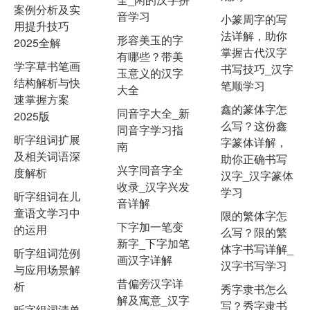
案例分析及实
音学习
小篆周字的写
用提升技巧
法详解，助你
形容美玉的字
2025全解
掌握古代汉字
有哪些？带美
学字草书笔画
书写技巧_汉字
玉意义的汉字
结构解析与快
笔顺学习
大全
速掌握方案
鑫的篆体字怎
同音字大全_新
2025版
么写？这份鑫
同音字学习指
昕字组词扩展
字篆体详解，
南
及相关词语深
助你正确书写
兴字同音字全
度解析
汉字_汉字篆体
收录_汉字兴发
学习
昕字组词在儿
音详解
童语文学习中
限的繁体字怎
下字加一笔变
的运用
么写？限的繁
新字_下字加笔
体字书写详解_
昕字组词范例
画汉字详解
汉字书写学习
与应用场景解
昔偏旁汉字详
析
秀字隶书怎么
解及寓意_汉字
写？秀字隶书
昕字组词清单