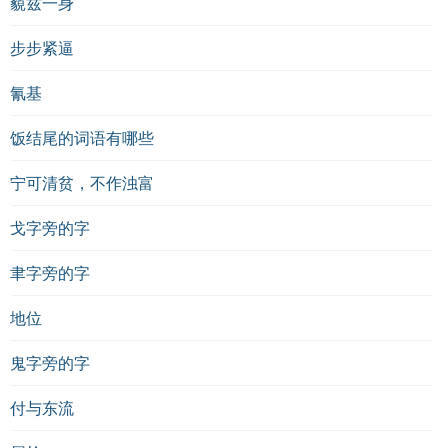
藐兹一身
步步紧逼
氰基
饭结尾的词语有哪些
宁可清贫，不作浊富
戈字旁的字
聿字旁的字
地位
鬼字旁的字
付与东流