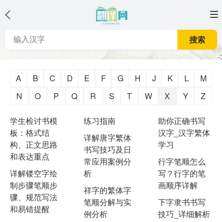
搜索
A
B
C
D
E
F
G
H
J
K
L
M
N
O
P
Q
R
S
T
W
X
Y
Z
学生检讨书模
练习指南
助你正确书写
板：格式结
汉字_汉字繁体
详解唐字繁体
构、正文思路
学习
书写技巧及日
和表达重点
常应用案例分
行字笔顺怎么
详解镂空字绘
析
写？行字的笔
制步骤笔顺步
画顺序详解
祥字的繁体字
骤、规范写法
笔顺分解与实
下字隶书书写
和易错提醒
例分析
技巧_详细解析