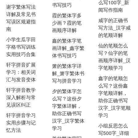
么写100字_新
书写技巧
谢字繁体写法
闻写作指南
详解及常见书
霞的繁体字多
咸字的正确书
写误区规避指
少画？霞的笔
写方法_汉字咸
南
画顺序详解
的笔顺详解
小学生瓜字田
鑫的繁体字笔
仙的笔顺怎么
字格书写训练
画详解_鑫字繁
写？仙字的笔
实用技巧合集
体书写技巧
画顺序详解_汉
轩字拼音扩展
箫的繁体字详
字笔顺学习
学习：相关词
解_箫字繁体书
鑫字的笔顺怎
汇与发音变体
写与拼音学习
么写？这份鑫
轩字拼音教学
夕的繁体字怎
字笔顺详解，
深入解析与常
么写？这份夕
助你正确书写
见误区纠正
字繁体详解，
汉字_汉字笔顺
助你正确书写
轩字拼音学习
学习
汉字_汉字繁体
实用步骤与记
小组反思怎么
学习
忆方法
写500字_详细