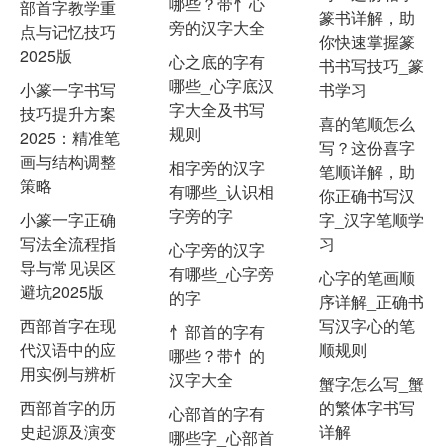
哪些？带忄心
部首字教学重
篆书详解，助
旁的汉字大全
点与记忆技巧
你快速掌握篆
2025版
心之底的字有
书书写技巧_篆
哪些_心字底汉
小篆一字书写
书学习
字大全及书写
技巧提升方案
喜的笔顺怎么
规则
2025：精准笔
写？这份喜字
画与结构调整
相字旁的汉字
笔顺详解，助
策略
有哪些_认识相
你正确书写汉
字旁的字
小篆一字正确
字_汉字笔顺学
写法全流程指
习
心字旁的汉字
导与常见误区
有哪些_心字旁
心字的笔画顺
避坑2025版
的字
序详解_正确书
西部首字在现
写汉字心的笔
忄部首的字有
代汉语中的应
顺规则
哪些？带忄的
用实例与辨析
汉字大全
蟹字怎么写_蟹
西部首字的历
的繁体字书写
心部首的字有
史起源及演变
详解
哪些字_心部首