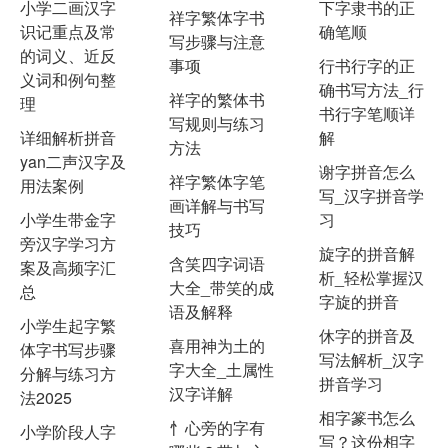
小学二画汉字
下字隶书的正
祥字繁体字书
识记重点及常
确笔顺
写步骤与注意
的词义、近反
事项
行书行字的正
义词和例句整
确书写方法_行
祥字的繁体书
理
书行字笔顺详
写规则与练习
详细解析拼音
解
方法
yan二声汉字及
谢字拼音怎么
祥字繁体字笔
用法案例
写_汉字拼音学
画详解与书写
小学生带金字
习
技巧
旁汉字学习方
旋字的拼音解
含笑四字词语
案及高频字汇
析_轻松掌握汉
大全_带笑的成
总
字旋的拼音
语及解释
小学生起字繁
休字的拼音及
喜用神为土的
体字书写步骤
写法解析_汉字
字大全_土属性
分解与练习方
拼音学习
汉字详解
法2025
相字篆书怎么
忄心旁的字有
小学阶段人字
写？这份相字