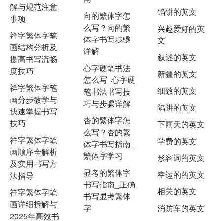
解与规范注意
馅饼的英文
向的繁体字怎
事项
么写？向的繁
兴趣爱好的英
祥字繁体字笔
体字书写步骤
文
画结构分析及
详解
叙述的英文
提高书写流畅
心字硬笔书法
度技巧
新疆的英文
怎么写_心字硬
祥字繁体字笔
细致的英文
笔书法书写技
画分步教学与
巧与步骤详解
陷阱的英文
快速掌握书写
杏的繁体字怎
技巧
下雨天的英文
么写？杏的繁
祥字繁体字笔
学费的英文
体字书写指南_
画顺序全解析
繁体字学习
形容词的英文
及实用书写方
显考的繁体字
幸运的的英文
法指导
书写指南_正确
相关的英文
祥字繁体字笔
书写显考繁体
画详细拆解与
字
消防车的英文
2025年高效书