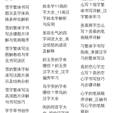
么写？现字繁
姓名学11画的
雪字繁体书写
体书写详解_汉
字大全_11画汉
图示及字体风
字繁体学习
字姓名学解析
格多样化解析
与应用
羡慕两字怎么
雪的繁体字书
写？羡慕的笔
形容生气的四
写步骤图片详
画顺序详解
字词语大全_表
解与笔画顺序
达愤怒的成语
习繁体字书写
雪字繁体写法
及解释
指南_掌握汉字
图解教程与常
习的繁体写法
斜玉旁的字有
见书写误区
哪些？斜玉旁
喜的空心字怎
雪的繁体字标
汉字大全_汉字
么写？喜的空
准写法图片展
偏旁学习
心字书写技巧
示及结构分析
与步骤详解
鸟字旁的字有
雪字繁体写法
哪些？带鸟的
心字的笔画顺
高清图片详解
汉字大全
序详解_正确书
与书写技巧
写心字的笔顺
闲的同音字大
学字草书创作
规则
全_闲的汉字拼