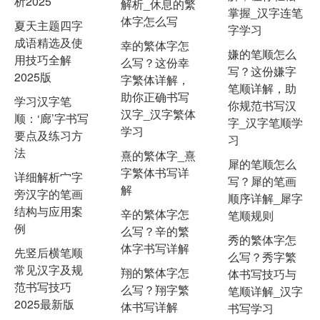
析2025
解析_休息的繁
掌握_汉字连笔
体字怎么写
夏天主题四字
字学习
成语精选及使
幸的繁体字怎
嫌的笔顺怎么
用技巧全解
么写？这份幸
写？这份嫌字
2025版
字繁体详解，
笔顺详解，助
助你正确书写
学习汉字笔
你规范书写汉
汉字_汉字繁体
顺：‘廊’字书写
字_汉字笔顺学
学习
要点及练习方
习
法
熹的繁体字_熹
犀的笔顺怎么
字繁体书写详
详细解析宀字
写？犀的笔画
解
旁汉字的笔画
顺序详解_犀字
结构与应用案
辛的繁体字怎
笔顺规则
例
么写？辛的繁
秀的繁体字怎
体字书写详解
先竖后横笔顺
么写？秀字繁
常见汉字及规
翔的繁体字怎
体书写技巧与
范书写技巧
么写？翔字繁
笔顺详解_汉字
2025最新版
体书写详解
书写学习