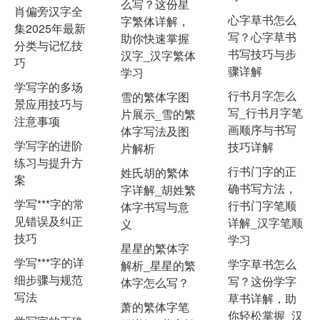
么写？这份星
肖偏旁汉字全
心字草书怎么
字繁体详解，
集2025年最新
写？心字草书
助你快速掌握
分类与记忆技
书写技巧与步
汉字_汉字繁体
巧
骤详解
学习
学写字的多场
行书月字怎么
雪的繁体字图
景应用技巧与
写_行书月字笔
片展示_雪的繁
注意事项
画顺序与书写
体字写法及图
学写字的进阶
技巧详解
片解析
练习与提升方
行书门字的正
姓氏胡的繁体
案
确书写方法，
字详解_胡姓繁
学写***字的常
行书门字笔顺
体字书写与意
见错误及纠正
详解_汉字笔顺
义
技巧
学习
星星的繁体字
学写***字的详
学字草书怎么
解析_星星的繁
细步骤与规范
写？这份学字
体字怎么写？
写法
草书详解，助
萧的繁体字笔
你轻松掌握_汉