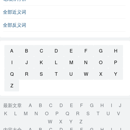
全部近义词
全部反义词
A
B
C
D
E
F
G
H
I
J
K
L
M
N
O
P
Q
R
S
T
U
W
X
Y
Z
最新文章
A
B
C
D
E
F
G
H
I
J
K
L
M
N
O
P
Q
R
S
T
U
V
W
X
Y
Z
内容大全
A
B
C
D
E
F
G
H
I
J