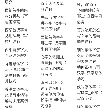
研究
汉字大全及笔
姓yin的汉字
顺详解
西部首字的结
_yin的姓氏有
构分析与书写
哪些_拼音学习
先写点的字有
规范指南
必备
哪些字_汉字书
写顺序详解
西部首汉字常
慕的笔顺怎么
见用法与书写
写？慕的笔画
西部首的字有
技巧详解
顺序详解
哪些字_汉字西
部首字详解
西部首汉字大
细的繁体字怎
全及详细解析
么写？这份细
心字的笔顺规
字繁体详解，
则详解_正确书
香港繁体字书
助你正确书写
写汉字心的笔
写习惯2025年
汉字_汉字繁体
顺写法
深度解析与提
学习
升技巧
昕可以组什么
侠的繁体字书
词？这份昕组
香港繁体字规
写指南_正确书
词清单助你轻
范书写步骤详
写汉字侠
松掌握_组词学
解与实用案例
习必备
分析
现的繁体字怎