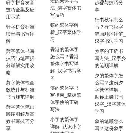
羡的繁体字写
轩字拼音发音
步骤与技巧分
法_羡字繁体书
技巧全集及应
享
写技巧
用示范
行书秋字怎么
弦的繁体字解
轩字拼音标准
写？行书秋字
析_汉字繁体学
读音与书写详
笔画顺序详解_
习
解
汉字书法学习
香港的繁体字
萧字繁体书写
乡字的正确书
怎么写？香港
技巧与笔画拆
写方法_汉字乡
繁体字书写详
分详解实用攻
的笔顺详解
解_汉字书写学
略
夕的繁体字怎
习
萧字繁体笔画
么写？这份夕
侠的繁体字书
数统计与标准
字繁体详解，
写指南_掌握繁
书写规范详解
助你正确书写
体字侠的正确
汉字_汉字繁体
萧字繁体笔画
写法
学习
顺序图解及高
小字的繁体字
效书写技巧分
象的笔顺怎么
详解_认识小字
享
写？这份象字