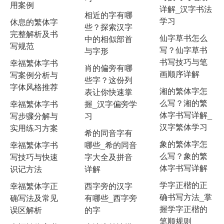
用案例
详解_汉字书法
相近的字有哪
学习
休息的繁体字
些？探索汉字
完整解析及书
仙字草书怎么
中的相似部首
写规范
写？仙字草书
与字形
书写技巧与笔
幸福繁体字书
肖的偏旁有哪
画顺序详解
写案例分析与
些字？这份列
字体风格推荐
湘的繁体字怎
表让你快速掌
么写？湘的繁
幸福繁体字书
握_汉字偏旁学
体字书写详解_
写步骤分解与
习
汉字繁体学习
实用练习方案
希的同音字有
象的繁体字怎
幸福繁体字书
哪些_希的同音
么写？象的繁
写技巧与快速
字大全及拼音
体字书写详解
识记方法
详解
学字正楷的正
幸福繁体字正
西字旁的汉字
确书写方法_掌
确写法及常见
有哪些_西字旁
握学字正楷的
误区解析
的字
笔顺规则