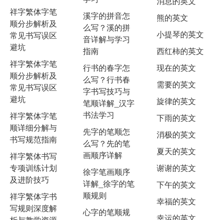
消息的英文
祥字繁体字笔
溪字的拼音怎
熊的英文
顺分步解析及
么写？溪的拼
小提琴的英文
常见书写误区
音详解与学习
避坑
指南
西红柿的英文
祥字繁体字笔
行书的春字怎
现在的英文
顺分步解析及
么写？行书春
需要的英文
常见书写误区
字书写技巧与
避坑
旋律的英文
笔顺详解_汉字
书法学习
祥字繁体字笔
下雨的英文
顺详细分解与
先字的笔顺怎
消极的英文
书写规范指南
么写？先的笔
夏天的英文
画顺序详解
祥字繁体书写
专项训练计划
谢谢的英文
徐字笔画顺序
及进阶技巧
详解_徐字的笔
下午的英文
顺规则
祥字繁体字书
幸福的英文
写规则深度解
心字的笔顺规
幸运的英文
析与教学资源