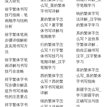
深入研究
么写_显的繁体
字笔顺学习
徐字繁体书写
字书写详解
响的繁体字写
技巧指南：笔
夏的繁体字怎
法详解_汉字响
画顺序与结构
么写？夏字繁
的繁体字学习
分析
体书写详解与
系的繁体字怎
徐字繁体笔画
笔顺教学
么写？这份系
步骤详细解析
行的繁体字怎
字繁体详解，
及实用书写方
么写？行字繁
助你正确书写
法
体书写技巧与
汉字_汉字繁体
徐字繁体字笔
笔顺详解_汉字
学习
画详解与书写
笔顺学习
喜的繁体字怎
技巧全攻略
西的繁体字怎
么写_喜的繁体
祥字繁体字书
么写？西的繁
字书写指南
写步骤分解及
体字书写规则
新疆字怎么写_
提升书写准确
详解
学习新疆字的
性的注意要点
续的繁体字怎
正确写法与技
祥字繁体字书
么写？这份续
巧