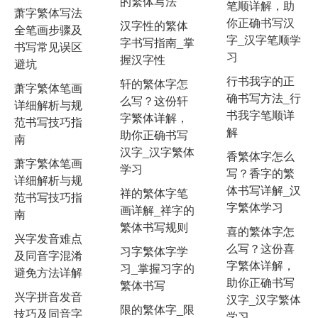
的繁体写法
笔顺详解，助
萧字繁体写法
你正确书写汉
汉字性的繁体
全笔画步骤及
字_汉字笔顺学
字书写指南_掌
书写常见误区
习
握汉字性
避坑
行书我字的正
轩的繁体字怎
萧字繁体笔画
确书写方法_行
么写？这份轩
详细解析与规
书我字笔顺详
字繁体详解，
范书写技巧指
解
助你正确书写
南
汉字_汉字繁体
香繁体字怎么
萧字繁体笔画
学习
写？香字的繁
详细解析与规
体书写详解_汉
祥的繁体字笔
范书写技巧指
字繁体学习
画详解_祥字的
南
繁体书写规则
喜的繁体字怎
兴字发音难点
么写？这份喜
习字繁体字学
及同音字混淆
字繁体详解，
习_掌握习字的
避免方法详解
助你正确书写
繁体书写
兴字拼音发音
汉字_汉字繁体
限的繁体字_限
技巧及同音字
学习