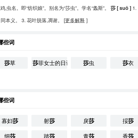
鸡,虫名。即“纺织娘”。别名为“莎虫”。学名“螽斯”。
莎 [ suō ]
1.
同本义。
3.
花叶脱落,凋谢。 [
更多解释
]
哪些词
草
菲女士的日记
虫
衣
莎
莎
莎
莎
哪些词
寡妇
射
戾
挼
莎
莎
莎
莎
细
踏
青
香
莎
莎
莎
莎