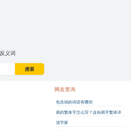
反义词
搜索
网友查询
包含祯的词语有哪些
易的繁体字怎么写？这份易字繁体详
解，助你正确书写汉字_汉字繁体学习
清节家