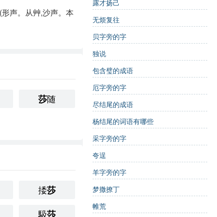
露才扬己
(形声。从艸,沙声。本
无烦复往
贝字旁的字
独说
包含璧的成语
厄字旁的字
随
莎
尽结尾的成语
杨结尾的词语有哪些
采字旁的字
夸逞
羊字旁的字
捼
莎
梦撒撩丁
帷荒
馺
莎