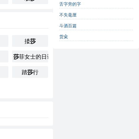
舌字旁的字
不失毫厘
斗酒百篇
货籴
捼
莎
菲女士的日记
莎
踏
行
莎