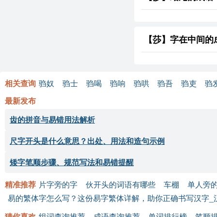
【莎】字在中间的
相关查询
驺奴
驺士
驺喝
驺响
驺哄
驺吾
驺吏
驺
最新发布
齿的拼音与易错用法解析
尺字开头是什么意思？出处、用法和造句示例
矮字笔顺步骤、规范写法和易错提醒
精准推荐
片字旁的字
伙开头的词语有哪些
车棚
单人旁
易的繁体字怎么写？这份易字繁体详解，助你正确书写汉字_
猜你喜欢
组词查询推荐
成语查询推荐
单词排行榜
笔顺