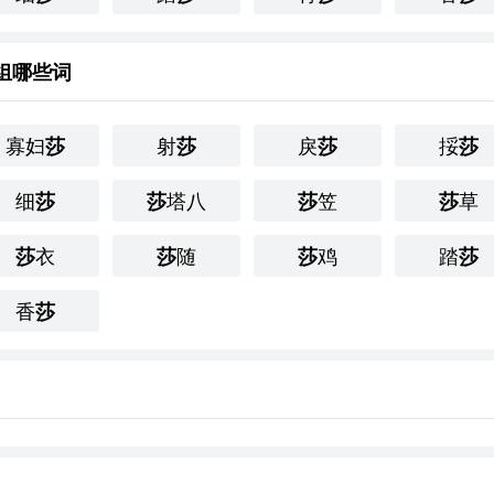
组哪些词
寡妇
射
戾
挼
莎
莎
莎
莎
细
塔八
笠
草
莎
莎
莎
莎
衣
随
鸡
踏
莎
莎
莎
莎
香
莎