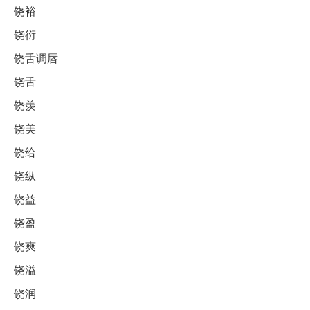
饶裕
饶衍
饶舌调唇
饶舌
饶羡
饶美
饶给
饶纵
饶益
饶盈
饶爽
饶溢
饶润