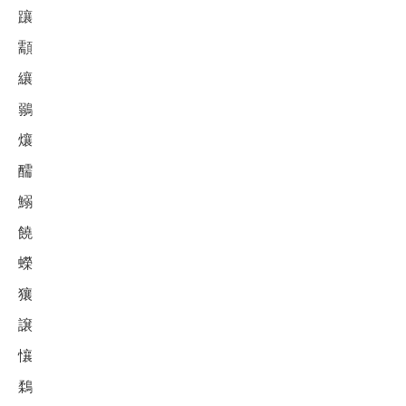
躟
顬
纕
鶸
爙
醹
鰯
饒
蠑
獽
譲
懹
鶔