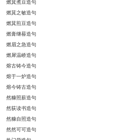
燃萁煮豆造句
燃萁之敏造句
燃萁煎豆造句
燃膏继晷造句
燃眉之急造句
燃犀温峤造句
熔古铸今造句
熔于一炉造句
熔今铸古造句
然糠照薪造句
然荻读书造句
然糠自照造句
然然可可造句
热门货造句