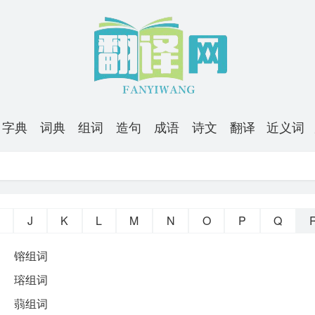
字典
词典
组词
造句
成语
诗文
翻译
近义词
J
K
L
M
N
O
P
Q
镕组词
瑢组词
蒻组词