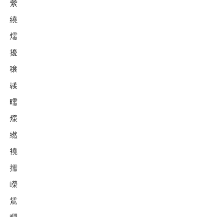
繠
繞
燸
擾
穣
韖
曘
爃
繎
襓
擩
嶸
鵀
瞤