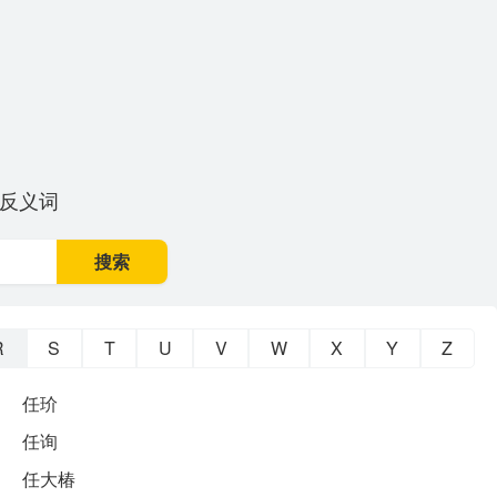
反义词
搜索
R
S
T
U
V
W
X
Y
Z
任玠
任询
任大椿