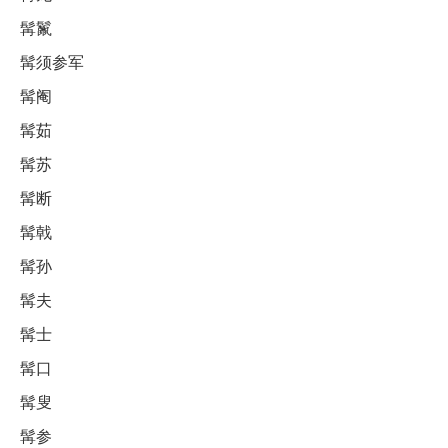
髯鬣
髯须参军
髯阉
髯茹
髯苏
髯断
髯戟
髯孙
髯夫
髯士
髯口
髯叟
髯参