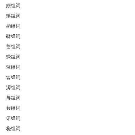
媆组词
蚺组词
枘组词
鞣组词
薷组词
蝾组词
髯组词
箬组词
溽组词
蓐组词
葚组词
偌组词
桡组词