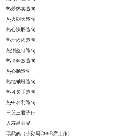
热炒热卖造句
热火朝天造句
热心快肠造句
热汗涔涔造句
热泪盈眶造句
热情奔放造句
热心肠造句
热地蚰蜒造句
热可炙手造句
热中名利造句
日哭三君子行
入寿昌县界
瑞鹧鸪（小孙周C95B席上作）