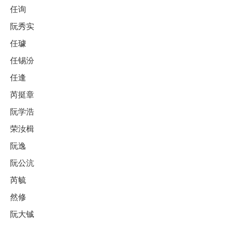
任询
阮秀实
任璩
任锡汾
任逢
芮挺章
阮学浩
荣汝楫
阮逸
阮公沆
芮毓
然修
阮大铖