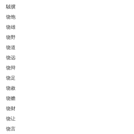
駥骥
饶饱
饶雄
饶野
饶道
饶远
饶辩
饶足
饶赦
饶赡
饶财
饶让
饶言