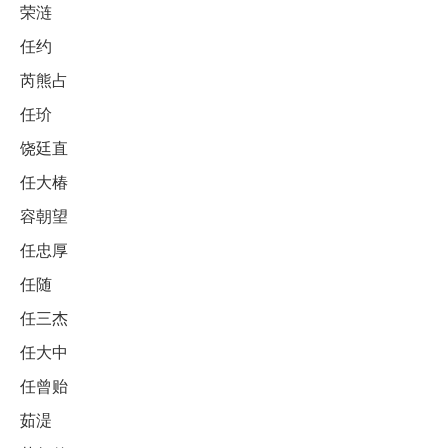
荣涟
任约
芮熊占
任玠
饶廷直
任大椿
容朝望
任忠厚
任随
任三杰
任大中
任曾贻
茹湜