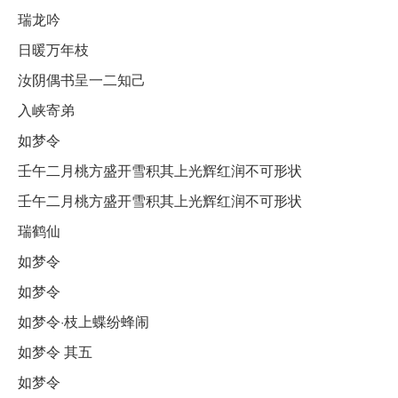
瑞龙吟
日暖万年枝
汝阴偶书呈一二知己
入峡寄弟
如梦令
壬午二月桃方盛开雪积其上光辉红润不可形状
壬午二月桃方盛开雪积其上光辉红润不可形状
瑞鹤仙
如梦令
如梦令
如梦令·枝上蝶纷蜂闹
如梦令 其五
如梦令