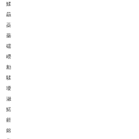
鰇
曧
蘃
蘂
礝
巆
勷
騥
瓇
瀜
鰙
壡
鎔