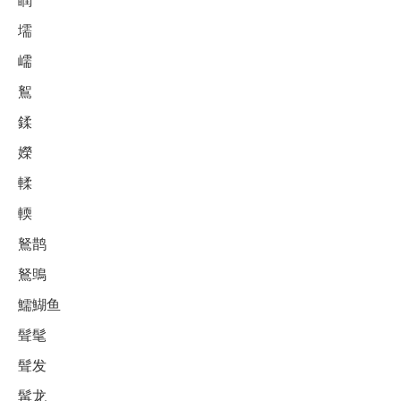
壖
嶿
鴽
鍒
嬫
輮
輭
鴑鹊
鴑鴠
鱬鰗鱼
髶髦
髶发
髯龙