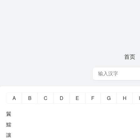
首页
A
B
C
D
E
F
G
H
I
鬤
鱬
讓