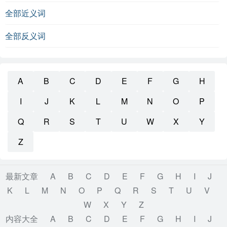
全部近义词
全部反义词
A
B
C
D
E
F
G
H
I
J
K
L
M
N
O
P
Q
R
S
T
U
W
X
Y
Z
最新文章
A
B
C
D
E
F
G
H
I
J
K
L
M
N
O
P
Q
R
S
T
U
V
W
X
Y
Z
内容大全
A
B
C
D
E
F
G
H
I
J