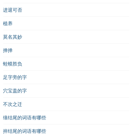
进退可否
植养
莫名其妙
掸掸
蛙蟆胜负
足字旁的字
穴宝盖的字
不次之迁
缮结尾的词语有哪些
捽结尾的词语有哪些